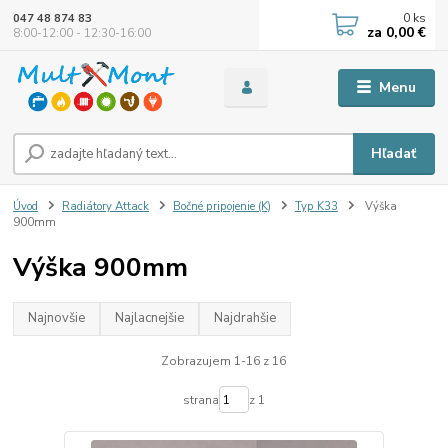
0
ks
047 48 874 83
za
0,00 €
8:00-12:00 - 12:30-16:00
Menu
Hľadať
Úvod
Radiátory Attack
Bočné pripojenie (K)
Typ K33
Výška
900mm
Výška 900mm
Najnovšie
Najlacnejšie
Najdrahšie
Zobrazujem 1-16 z 16
strana
z 1