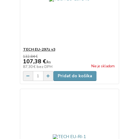
TECH EU-297z v3
132,84 €
107,38 €
/
ks
Nie je skladom
87,30 €
bez DPH
Pridať do košíka