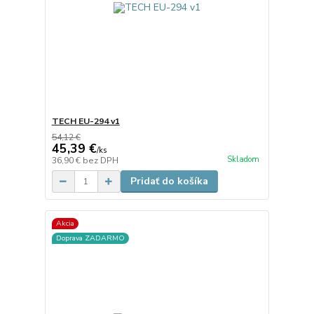
TECH EU-294 v1
54,12 €
45,39 €
/
ks
Skladom
36,90 €
bez DPH
Pridať do košíka
Akcia
Doprava ZADARMO