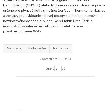
V ponuke sú
izbové dvojstavové regulácie s tradičnou
komunikáciou (ON/OFF) alebo RS komunikáciou, izbové regulácie
určené pre plynové kotly s možnosťou OpenTherm komunikáciou
a zostavy pre ovládanie izbovej teploty s celou radou možností
bezdrôtového ovládania. V ponuke sú taktiež regulácie s
možnosťou využitia
internetového modulu alebo
prostredníctvom WiFi
.
Najnovšie
Najlacnejšie
Najdrahšie
Zobrazujem 1-13 z 13
strana
z 1