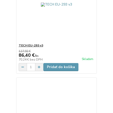
TECH EU-293 v3
127,92 €
86,40 €
/
ks
Skladom
70,24 €
bez DPH
Pridať do košíka