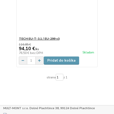
TECH EU-T-3.1 / EU-299 v3
116,85 €
94,10 €
/
ks
Skladom
76,50 €
bez DPH
Pridať do košíka
strana
z 1
MULT-MONT s.r.o. Dolné Plachtince 38, 99124 Dolné Plachtince