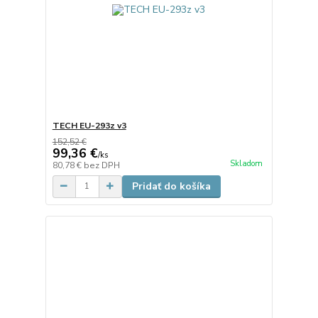
TECH EU-293z v3
152,52 €
99,36 €
/
ks
Skladom
80,78 €
bez DPH
Pridať do košíka