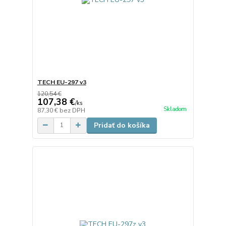
TECH EU-297 v3
120,54 €
107,38 €
/
ks
Skladom
87,30 €
bez DPH
Pridať do košíka