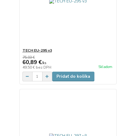
TECH EU-295 v3
75,03 €
60,89 €
/
ks
Skladom
49,50 €
bez DPH
Pridať do košíka