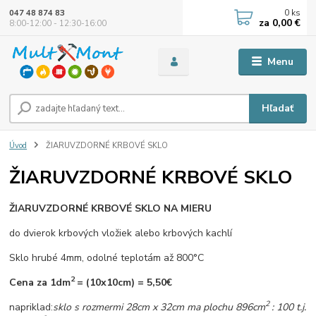
0
ks
047 48 874 83
za
0,00 €
8:00-12:00 - 12:30-16:00
Menu
Hľadať
Úvod
ŽIARUVZDORNÉ KRBOVÉ SKLO
ŽIARUVZDORNÉ KRBOVÉ SKLO
ŽIARUVZDORNÉ KRBOVÉ SKLO NA MIERU
do dvierok krbových vložiek alebo krbových kachlí
Sklo hrubé 4mm, odolné teplotám až 800°C
2
Cena za 1dm
= (10x10cm) = 5,50€
2
napriklad:
sklo s rozmermi 28cm x 32cm ma plochu 896cm
: 100 t.j.