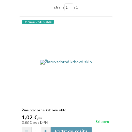
strana
z 1
Doprava ZADARMO
Žiaruvzdorné krbové sklo
1,02 €
/
ks
Skladom
0,83 €
bez DPH
Pridať do košíka