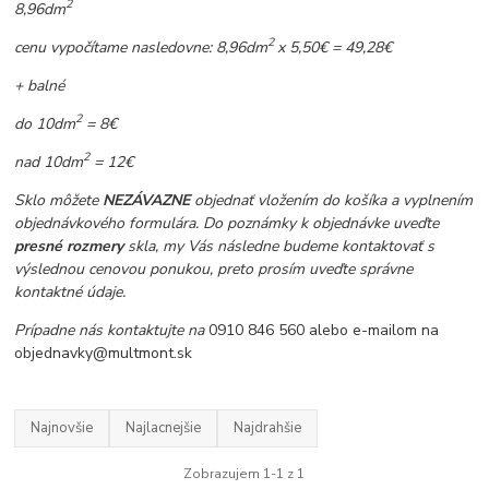
2
8,96dm
2
cenu vypočítame nasledovne: 8,96dm
x 5,50€ = 49,28€
+ balné
2
do 10dm
= 8€
2
nad 10dm
= 12€
Sklo môžete
NEZÁVAZNE
objednať vložením do košíka a vyplnením
objednávkového formulára. Do poznámky k objednávke uveďte
presné rozmery
skla, my Vás následne budeme kontaktovať s
výslednou cenovou ponukou, preto prosím uveďte správne
kontaktné údaje.
Prípadne nás kontaktujte na
0910 846 560 alebo e-mailom na
objednavky@multmont.sk
Najnovšie
Najlacnejšie
Najdrahšie
Zobrazujem 1-1 z 1