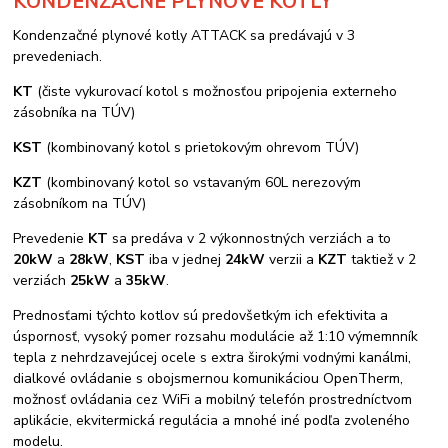
KONDENZAČNÉ PLYNOVÉ KOTLY
Kondenzačné plynové kotly ATTACK sa predávajú v 3
prevedeniach.
KT
(čiste vykurovací kotol s možnosťou pripojenia externeho
zásobníka na TÚV)
KST
(kombinovaný kotol s prietokovým ohrevom TÚV)
KZT
(kombinovaný kotol so vstavaným 60L nerezovým
zásobníkom na TÚV)
Prevedenie
KT
sa predáva v 2 výkonnostných verziách a to
20kW
a
28kW
,
KST
iba v jednej
24kW
verzii a
KZT
taktiež v 2
verziách
25kW
a
35kW
.
Prednosťami týchto kotlov sú predovšetkým ich efektivita a
úspornosť, vysoký pomer rozsahu modulácie až 1:10 výmemnník
tepla z nehrdzavejúcej ocele s extra širokými vodnými kanálmi,
dialkové ovládanie s obojsmernou komunikáciou OpenTherm,
možnosť ovládania cez WiFi a mobilný telefón prostredníctvom
aplikácie, ekvitermická regulácia a mnohé iné podľa zvoleného
modelu.