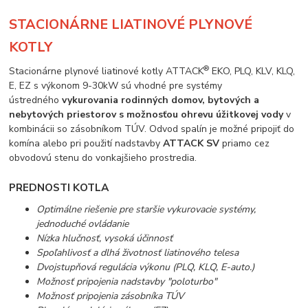
STACIONÁRNE LIATINOVÉ PLYNOVÉ
KOTLY
®
Stacionárne plynové liatinové kotly ATTACK
EKO, PLQ, KLV, KLQ,
E, EZ s výkonom 9-30kW sú vhodné pre systémy
ústredného
vykurovania rodinných domov, bytových a
nebytových priestorov s možnosťou ohrevu úžitkovej vody
v
kombinácii so zásobníkom TÚV. Odvod spalín je možné pripojiť do
komína alebo pri použití nadstavby
ATTACK SV
priamo cez
obvodovú stenu do vonkajšieho prostredia.
PREDNOSTI KOTLA
Optimálne riešenie pre staršie vykurovacie systémy,
jednoduché ovládanie
Nízka hlučnosť, vysoká účinnosť
Spoľahlivosť a dlhá životnosť liatinového telesa
Dvojstupňová regulácia výkonu (PLQ, KLQ, E-auto.)
Možnosť pripojenia nadstavby "poloturbo"
Možnosť pripojenia zásobníka TÚV