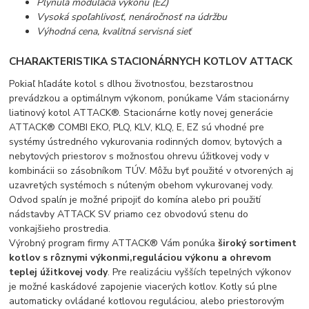
Plynulá modulácia výkonu (EZ)
Vysoká spoľahlivosť, nenáročnosť na údržbu
Výhodná cena, kvalitná servisná sieť
CHARAKTERISTIKA STACIONÁRNYCH KOTLOV ATTACK
Pokiaľ hľadáte kotol s dlhou životnosťou, bezstarostnou
prevádzkou a optimálnym výkonom, ponúkame Vám stacionárny
liatinový kotol ATTACK®. Stacionárne kotly novej generácie
ATTACK® COMBI EKO, PLQ, KLV, KLQ, E, EZ sú vhodné pre
systémy ústredného vykurovania rodinných domov, bytových a
nebytových priestorov s možnosťou ohrevu úžitkovej vody v
kombinácii so zásobníkom TÚV. Môžu byť použité v otvorených aj
uzavretých systémoch s núteným obehom vykurovanej vody.
Odvod spalín je možné pripojiť do komína alebo pri použití
nádstavby ATTACK SV priamo cez obvodovú stenu do
vonkajšieho prostredia.
Výrobný program firmy ATTACK® Vám ponúka
široký sortiment
kotlov s rôznymi výkonmi,reguláciou výkonu a ohrevom
teplej úžitkovej vody
. Pre realizáciu vyšších tepelných výkonov
je možné kaskádové zapojenie viacerých kotlov. Kotly sú plne
automaticky ovládané kotlovou reguláciou, alebo priestorovým