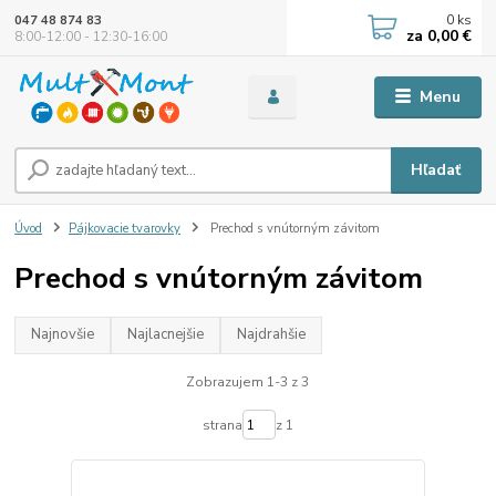
0
ks
047 48 874 83
za
0,00 €
8:00-12:00 - 12:30-16:00
Menu
Hľadať
Úvod
Pájkovacie tvarovky
Prechod s vnútorným závitom
Prechod s vnútorným závitom
Najnovšie
Najlacnejšie
Najdrahšie
Zobrazujem 1-3 z 3
strana
z 1