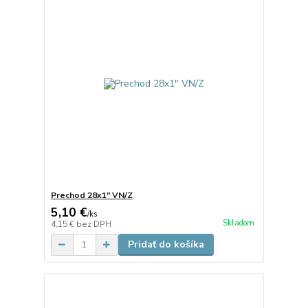
Prechod 28x1" VN/Z
5,10 €
/
ks
Skladom
4,15 €
bez DPH
Pridať do košíka