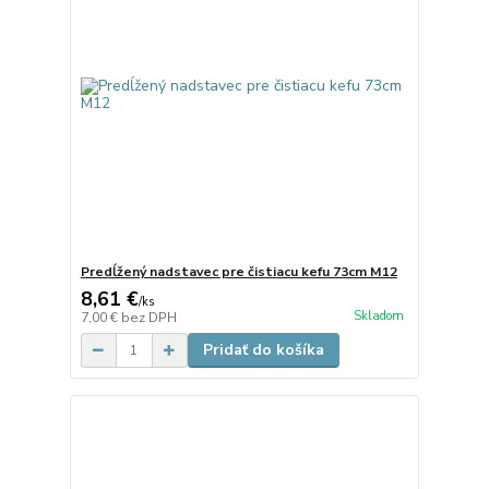
Predĺžený nadstavec pre čistiacu kefu 73cm M12
8,61 €
/
ks
Skladom
7,00 €
bez DPH
Pridať do košíka