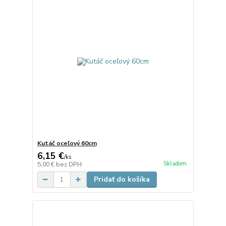
Kutáč oceľový 60cm
6,15 €
/
ks
Skladom
5,00 €
bez DPH
Pridať do košíka