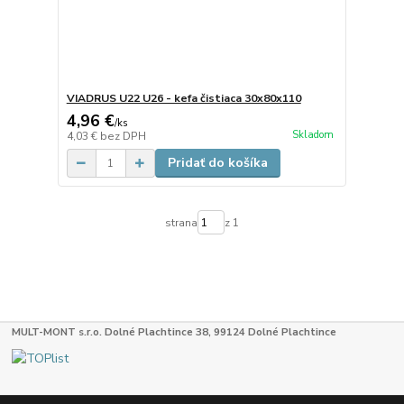
VIADRUS U22 U26 - kefa čistiaca 30x80x110
4,96 €
/
ks
Skladom
4,03 €
bez DPH
Pridať do košíka
strana
z 1
MULT-MONT s.r.o. Dolné Plachtince 38, 99124 Dolné Plachtince