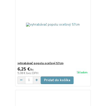
vyhrabávač popolu oceľový 57cm
6,25 €
/
ks
Skladom
5,08 €
bez DPH
Pridať do košíka