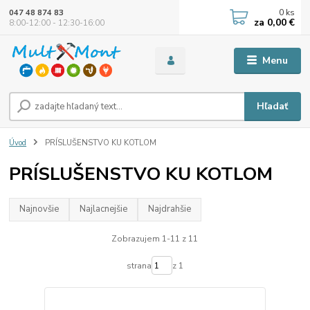
0
ks
047 48 874 83
za
0,00 €
8:00-12:00 - 12:30-16:00
Menu
Hľadať
Úvod
PRÍSLUŠENSTVO KU KOTLOM
PRÍSLUŠENSTVO KU KOTLOM
Najnovšie
Najlacnejšie
Najdrahšie
Zobrazujem 1-11 z 11
strana
z 1