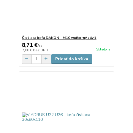
Čistiaca kefa DAKON - M10 vnútorný závit
8,71 €
/
ks
Skladom
7,08 €
bez DPH
Pridať do košíka