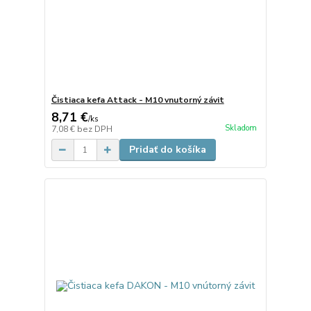
Čistiaca kefa Attack - M10 vnutorný závit
8,71 €
/
ks
Skladom
7,08 €
bez DPH
Pridať do košíka