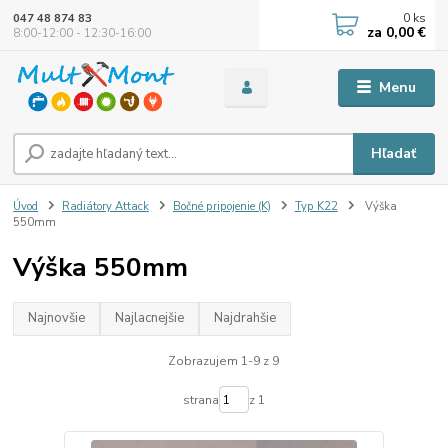
0
ks
047 48 874 83
za
0,00 €
8:00-12:00 - 12:30-16:00
Menu
Hľadať
Úvod
Radiátory Attack
Bočné pripojenie (K)
Typ K22
Výška
550mm
Výška 550mm
Najnovšie
Najlacnejšie
Najdrahšie
Zobrazujem 1-9 z 9
strana
z 1