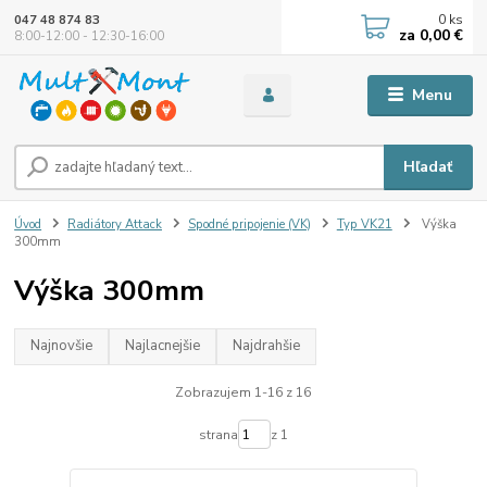
0
ks
047 48 874 83
za
0,00 €
8:00-12:00 - 12:30-16:00
Menu
Hľadať
Úvod
Radiátory Attack
Spodné pripojenie (VK)
Typ VK21
Výška
300mm
Výška 300mm
Najnovšie
Najlacnejšie
Najdrahšie
Zobrazujem 1-16 z 16
strana
z 1