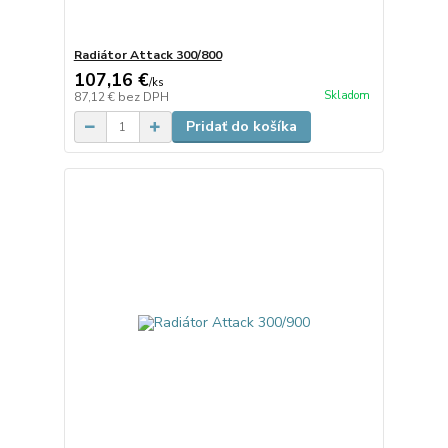
Radiátor Attack 300/800
107,16 €
/
ks
Skladom
87,12 €
bez DPH
Pridať do košíka