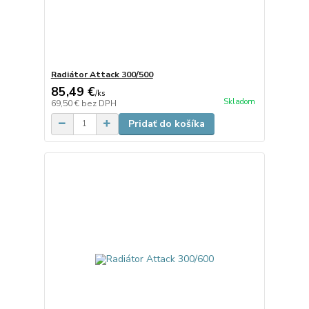
Radiátor Attack 300/500
85,49 €
/
ks
Skladom
69,50 €
bez DPH
Pridať do košíka