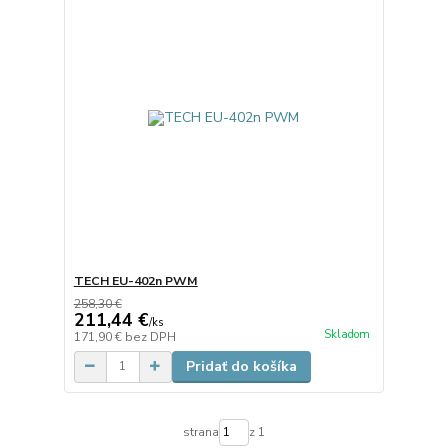
TECH EU-402n PWM
258,30 €
211,44 €
/
ks
Skladom
171,90 €
bez DPH
Pridať do košíka
strana
z 1