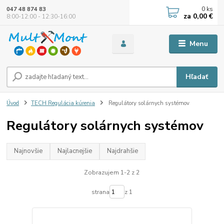
0
ks
047 48 874 83
za
0,00 €
8:00-12:00 - 12:30-16:00
Menu
Hľadať
Úvod
TECH Regulácia kúrenia
Regulátory solárnych systémov
Regulátory solárnych systémov
Najnovšie
Najlacnejšie
Najdrahšie
Zobrazujem 1-2 z 2
strana
z 1