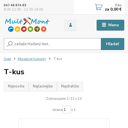
0
ks
047 48 874 83
za
0,00 €
8:00-12:00 - 12:30-16:00
Menu
Hľadať
Úvod
Mosadzné tvarovky
T-kus
T-kus
Najnovšie
Najlacnejšie
Najdrahšie
Zobrazujem 1-13 z 13
strana
z 1