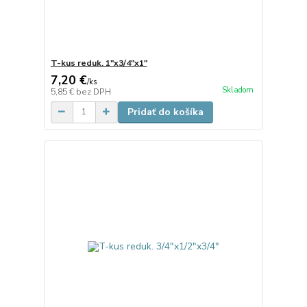
T-kus reduk. 1"x3/4"x1"
7,20 €
/
ks
Skladom
5,85 €
bez DPH
Pridať do košíka