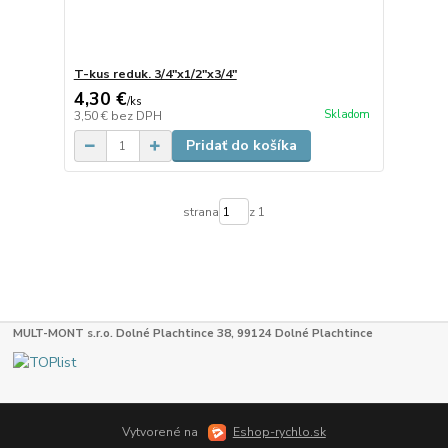
T-kus reduk. 3/4"x1/2"x3/4"
4,30 €
/
ks
Skladom
3,50 €
bez DPH
Pridať do košíka
strana
z 1
MULT-MONT s.r.o. Dolné Plachtince 38, 99124 Dolné Plachtince
Vytvorené na
Eshop-rychlo.sk