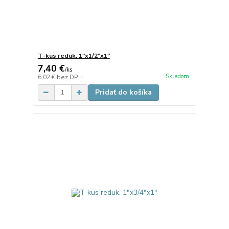
T-kus reduk. 1"x1/2"x1"
7,40 €
/
ks
Skladom
6,02 €
bez DPH
Pridať do košíka