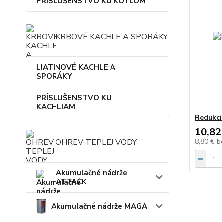
PRÍSLUŠENSTVO KU KOTLOM
KRBOVÉ KACHLE A SPORÁKY
LIATINOVÉ KACHLE A
SPORÁKY
PRÍSLUŠENSTVO KU
KACHLIAM
Redukci
10,82
8,80 €
b
OHREV TEPLEJ VODY
Akumulačné nádrže
ATTACK
Akumulačné nádrže MAGA