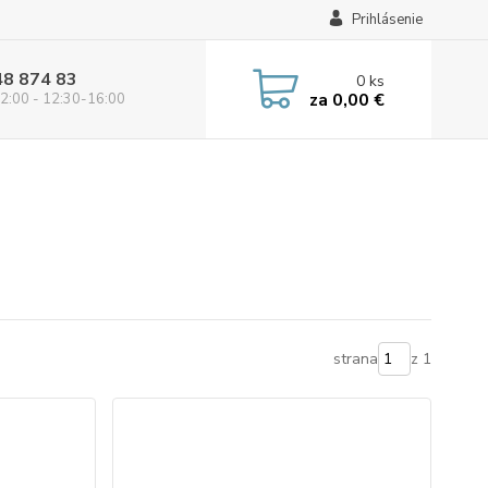
Prihlásenie
48 874 83
0
ks
za
0,00 €
2:00 - 12:30-16:00
strana
z 1