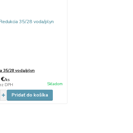
a 35/28 voda/plyn
 €
/
ks
Skladom
ez DPH
Pridať do košíka