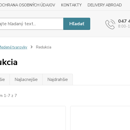
OCHRANA OSOBNÝCH ÚDAJOV
KONTAKTY
DELIVERY ABROAD
047 
Hľadať
8:00-1
edené tvarovky
Redukcia
kcia
šie
Najlacnejšie
Najdrahšie
m 1-7 z 7