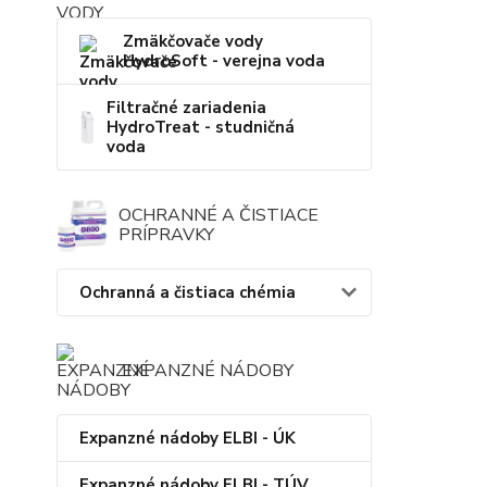
Zmäkčovače vody
HydroSoft - verejna voda
Filtračné zariadenia
HydroTreat - studničná
voda
OCHRANNÉ A ČISTIACE
PRÍPRAVKY
Ochranná a čistiaca chémia
EXPANZNÉ NÁDOBY
Expanzné nádoby ELBI - ÚK
Expanzné nádoby ELBI - TÚV