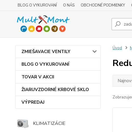
BLOG O VYKUROVANÍ
O NÁS
OBCHODNÉ PODMIENKY
Úvod
M
ZMIEŠAVACIE VENTILY
Redu
BLOG O VYKUROVANÍ
TOVAR V AKCII
Najnov
ŽIARUVZDORNÉ KRBOVÉ SKLO
Zobrazuje
VÝPREDAJ
KLIMATIZÁCIE