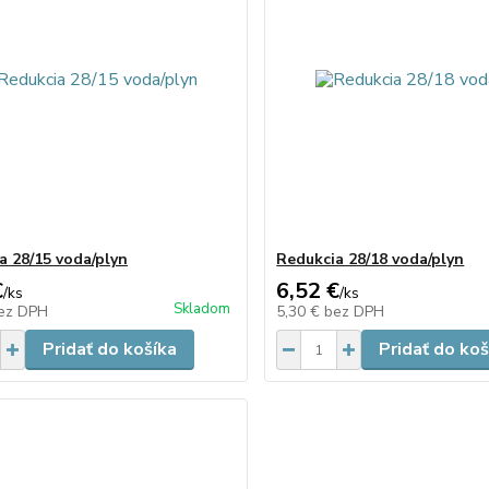
a 28/15 voda/plyn
Redukcia 28/18 voda/plyn
€
6,52 €
/
ks
/
ks
Skladom
ez DPH
5,30 €
bez DPH
Pridať do košíka
Pridať do koš