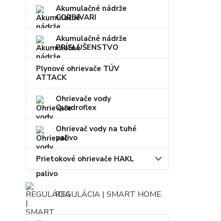
Akumulačné nádrže
CORDIVARI
Akumulačné nádrže
PRÍSLUŠENSTVO
Plynové ohrievače TÚV
ATTACK
Ohrievače vody
Quadroflex
Ohrievač vody na tuhé
palivo
Prietokové ohrievače HAKL
REGULÁCIA | SMART HOME