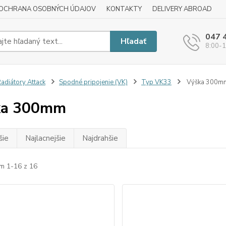
OCHRANA OSOBNÝCH ÚDAJOV
KONTAKTY
DELIVERY ABROAD
047 
Hľadať
8:00-1
adiátory Attack
Spodné pripojenie (VK)
Typ VK33
Výška 300m
ka 300mm
šie
Najlacnejšie
Najdrahšie
m 1-16 z 16