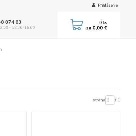
Prihlásenie
48 874 83
0
ks
za
0,00 €
2:00 - 12:30-16:00
m
strana
z 1