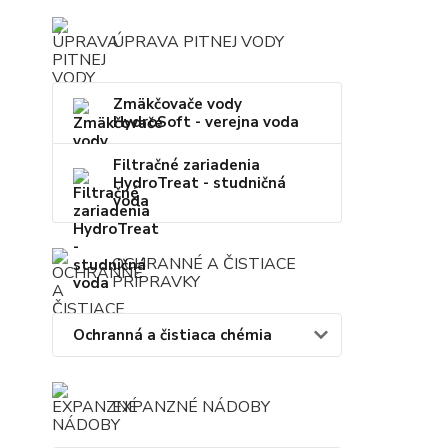
ÚPRAVA PITNEJ VODY
Zmäkčovače vody
HydroSoft - verejna voda
Filtračné zariadenia
HydroTreat - studničná
voda
OCHRANNÉ A ČISTIACE
PRÍPRAVKY
Ochranná a čistiaca chémia
EXPANZNÉ NÁDOBY