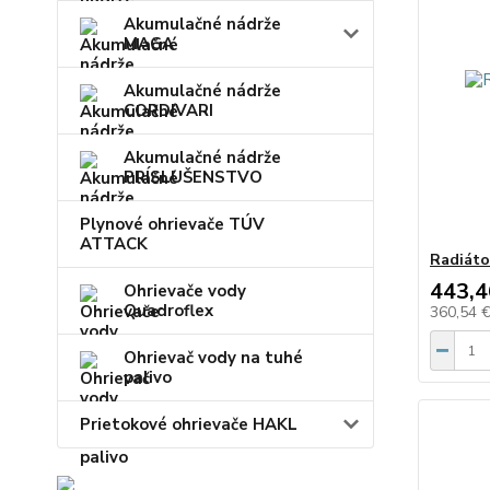
Akumulačné nádrže
MAGA
Akumulačné nádrže
CORDIVARI
Akumulačné nádrže
PRÍSLUŠENSTVO
Plynové ohrievače TÚV
ATTACK
Radiáto
443,4
Ohrievače vody
Quadroflex
360,54 
Ohrievač vody na tuhé
palivo
Prietokové ohrievače HAKL