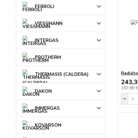
FERROLI
VIESSMANN
INTERGAS
PROTHERM
Radiáto
THERMASIS (CALDERA)
243,3
197,88 
DAKON
IMMERGAS
KOVARSON