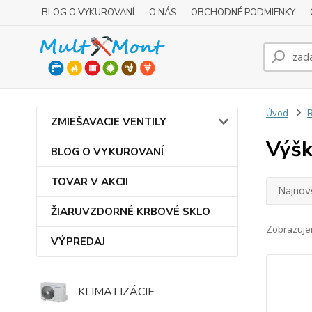
BLOG O VYKUROVANÍ
O NÁS
OBCHODNÉ PODMIENKY
Úvod
R
ZMIEŠAVACIE VENTILY
Výš
BLOG O VYKUROVANÍ
TOVAR V AKCII
Najnov
ŽIARUVZDORNÉ KRBOVÉ SKLO
Zobrazuje
VÝPREDAJ
KLIMATIZÁCIE