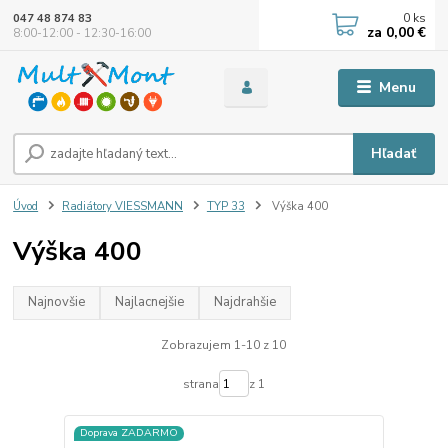
0
ks
047 48 874 83
za
0,00 €
8:00-12:00 - 12:30-16:00
Menu
Hľadať
Úvod
Radiátory VIESSMANN
TYP 33
Výška 400
Výška 400
Najnovšie
Najlacnejšie
Najdrahšie
Zobrazujem 1-10 z 10
strana
z 1
Doprava ZADARMO