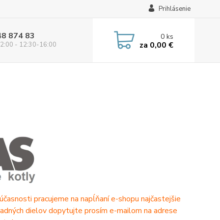
Prihlásenie
48 874 83
0
ks
za
0,00 €
2:00 - 12:30-16:00
účasnosti pracujeme na napĺňaní e-shopu najčastejšie
adných dielov dopytujte prosím e-mailom na adrese