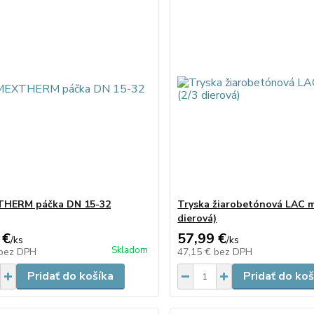
HERM páčka DN 15-32
Tryska žiarobetónová LAC m
dierová)
 €
57,99 €
/
ks
/
ks
Skladom
bez DPH
47,15 €
bez DPH
Pridať do košíka
Pridať do koš