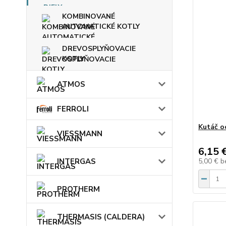
KOMBINOVANÉ
AUTOMATICKÉ KOTLY
DREVOSPLYŇOVACIE
KOTLY
ATMOS
FERROLI
Kutáč o
VIESSMANN
6,15 
INTERGAS
5,00 €
b
PROTHERM
THERMASIS (CALDERA)