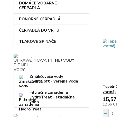
DOMÁCE VODÁRNE -
ČERPADLÁ
PONORNÉ ČERPADLÁ
ČERPADLÁ DO VRTU
TLAKOVÉ SPÍNAČE
ÚPRAVA PITNEJ VODY
Zmäkčovače vody
HydroSoft - verejna voda
Tepelná
vratná)
Filtračné zariadenia
HydroTreat - studničná
15,57
voda
12,66 €