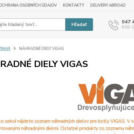
OCHRANA OSOBNÝCH ÚDAJOV
KONTAKTY
DELIVERY ABROAD
047 
Hľadať
8:00-1
VIMAR
NÁHRADNÉ DIELY VIGAS
RADNÉ DIELY VIGAS
to sekcii nájdete zoznam náhradných dielov pre kotly VIGAS. V s
tovanými náhradnými dielmi. Ostatné produkty zo zoznamu náhr