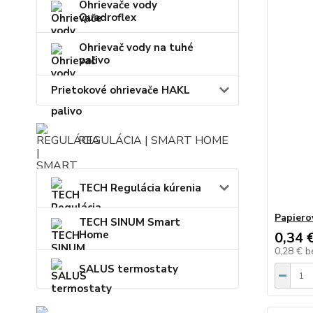
Ohrievače vody
Quadroflex
Ohrievač vody na tuhé
palivo
Prietokové ohrievače HAKL
REGULÁCIA | SMART HOME
TECH Regulácia kúrenia
Papiero
TECH SINUM Smart
Home
0,34 
0,28 €
b
SALUS termostaty