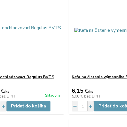
dochladzovací Regulus BVTS
Kefa na čistenie výmenníka
 €
6,15 €
/
ks
/
ks
Skladom
bez DPH
5,00 €
bez DPH
Pridať do košíka
Pridať do koš