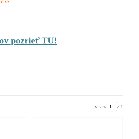
t.sk
ov pozrieť TU!
strana
z 1