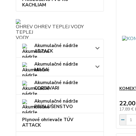
KACHLIAM
OHREV TEPLEJ VODY
Akumulačné nádrže
ATTACK
Akumulačné nádrže
MAGA
Akumulačné nádrže
CORDIVARI
KOMEXT
Akumulačné nádrže
22,00
PRÍSLUŠENSTVO
17,89 €
Plynové ohrievače TÚV
ATTACK