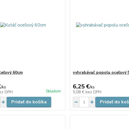
ceľový 60cm
vyhrabávač popolu oceľový
€
6,25 €
/
ks
/
ks
Skladom
ez DPH
5,08 €
bez DPH
Pridať do košíka
Pridať do koš