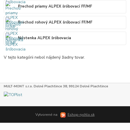
Prechod priamy ALPEX šróbovací FF/MF
Prechod rohový ALPEX šróbovací FF/MF
Nástenka ALPEX šróbovacia
V tejto kategórii nebol nájdený žiadny tovar.
MULT-MONT s.r.o. Dolné Plachtince 38, 99124 Dolné Plachtince
Vytvorené na
Eshop-rychlo.sk