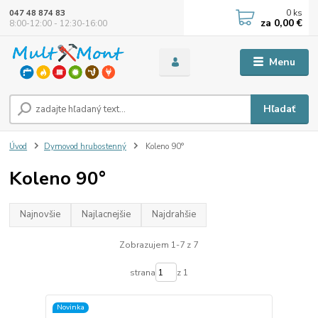
0
ks
047 48 874 83
za
0,00 €
8:00-12:00 - 12:30-16:00
Menu
Hľadať
Úvod
Dymovod hrubostenný
Koleno 90°
Koleno 90°
Najnovšie
Najlacnejšie
Najdrahšie
Zobrazujem 1-7 z 7
strana
z 1
Novinka