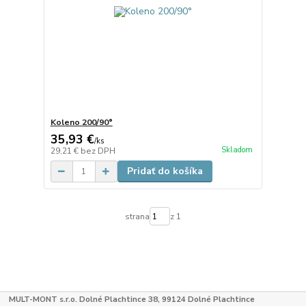
Koleno 200/90°
35,93 €
/
ks
Skladom
29,21 €
bez DPH
Pridať do košíka
strana
z 1
MULT-MONT s.r.o. Dolné Plachtince 38, 99124 Dolné Plachtince