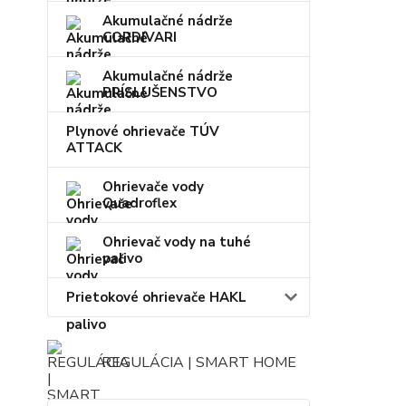
Akumulačné nádrže
CORDIVARI
Akumulačné nádrže
PRÍSLUŠENSTVO
Plynové ohrievače TÚV
ATTACK
Ohrievače vody
Quadroflex
Ohrievač vody na tuhé
palivo
Prietokové ohrievače HAKL
REGULÁCIA | SMART HOME