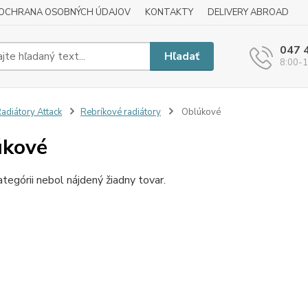
OCHRANA OSOBNÝCH ÚDAJOV
KONTAKTY
DELIVERY ABROAD
047 
Hľadať
8:00-1
adiátory Attack
Rebríkové radiátory
Oblúkové
úkové
ategórii nebol nájdený žiadny tovar.