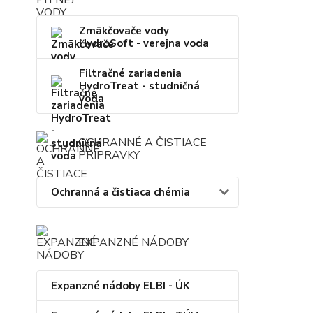
Zmäkčovače vody
HydroSoft - verejna voda
Filtračné zariadenia
HydroTreat - studničná
voda
OCHRANNÉ A ČISTIACE
PRÍPRAVKY
Ochranná a čistiaca chémia
EXPANZNÉ NÁDOBY
Expanzné nádoby ELBI - ÚK