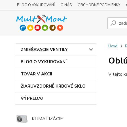
BLOG O VYKUROVANÍ
O NÁS
OBCHODNÉ PODMIENKY
Úvod
R
ZMIEŠAVACIE VENTILY
Obl
BLOG O VYKUROVANÍ
TOVAR V AKCII
V tejto k
ŽIARUVZDORNÉ KRBOVÉ SKLO
VÝPREDAJ
KLIMATIZÁCIE