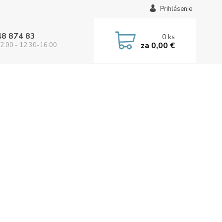
Prihlásenie
48 874 83
0
ks
za
0,00 €
2:00 - 12:30-16:00