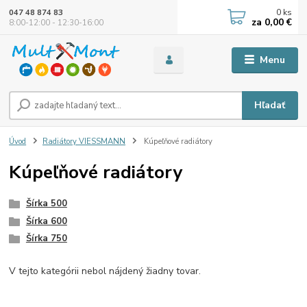
0
ks
047 48 874 83
za
0,00 €
8:00-12:00 - 12:30-16:00
Menu
Hľadať
Úvod
Radiátory VIESSMANN
Kúpeľňové radiátory
Kúpeľňové radiátory
Šírka 500
Šírka 600
Šírka 750
V tejto kategórii nebol nájdený žiadny tovar.