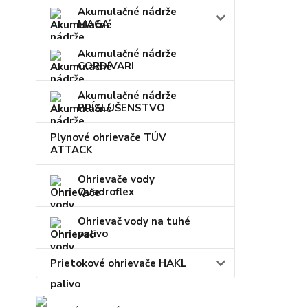
Akumulačné nádrže
MAGA
Akumulačné nádrže
CORDIVARI
Akumulačné nádrže
PRÍSLUŠENSTVO
Plynové ohrievače TÚV
ATTACK
Ohrievače vody
Quadroflex
Ohrievač vody na tuhé
palivo
Prietokové ohrievače HAKL