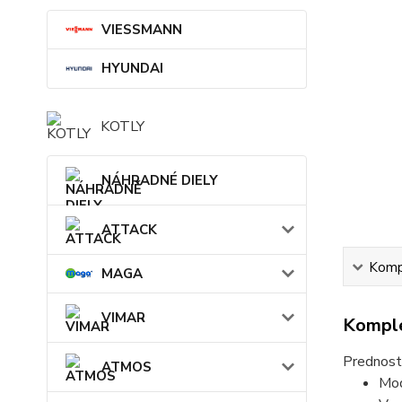
VIESSMANN
HYUNDAI
KOTLY
NÁHRADNÉ DIELY
ATTACK
Kompl
MAGA
VIMAR
Komple
Prednost
ATMOS
Mod