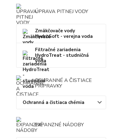
ÚPRAVA PITNEJ VODY
Zmäkčovače vody
HydroSoft - verejna voda
Filtračné zariadenia
HydroTreat - studničná
voda
OCHRANNÉ A ČISTIACE
PRÍPRAVKY
Ochranná a čistiaca chémia
EXPANZNÉ NÁDOBY