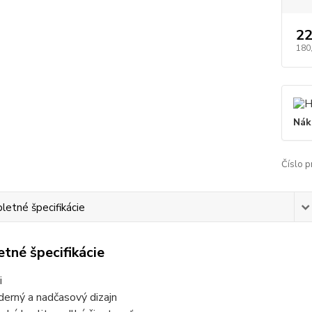
22
180
Nák
Číslo p
etné špecifikácie
tné špecifikácie
i
erný a nadčasový dizajn