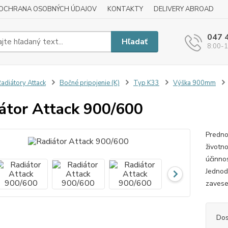
OCHRANA OSOBNÝCH ÚDAJOV
KONTAKTY
DELIVERY ABROAD
047 
Hľadať
8:00-1
adiátory Attack
Bočné pripojenie (K)
Typ K33
Výška 900mm
átor Attack 900/600
Predno
životn
účinnos
Jednod
zavese
Dos