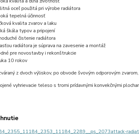
oká kvalita a dlhá životnosť
litná oceľ použitá pri výrobe radiátora
oká tepelná účinnosť
čková kvalita zvarov a laku
oká škála typov a pripojení
noduché čistenie radiátora
asťou radiátora je súprava na zavesenie a montáž
dné pre novostavby i rekonštrukcie
uka 10 rokov
 zváraný z dvoch výliskov, po obvode švovým odporovým zvarom,
ojené vyhrievacie teleso s tromi prídavnými konvekčnými plocha
ahnutie
4_2355_11184_2353_11184_2289__ps_2073attack-radiato