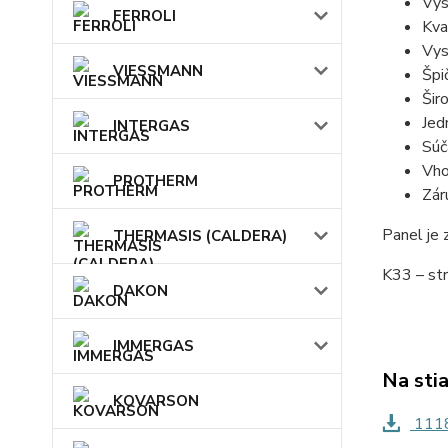
Vys
FERROLI
Kva
Vys
VIESSMANN
Špi
Šir
Jed
INTERGAS
Súč
Vho
PROTHERM
Zár
Panel je
THERMASIS (CALDERA)
K33 – str
DAKON
IMMERGAS
Na sti
KOVARSON
1118