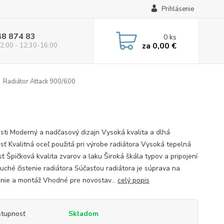
Prihlásenie
48 874 83
0
ks
za
0,00 €
2:00 - 12:30-16:00
Radiátor Attack 900/600
sti Moderný a nadčasový dizajn Vysoká kvalita a dlhá
osť Kvalitná oceľ použitá pri výrobe radiátora Vysoká tepelná
ť Špičková kvalita zvarov a laku Široká škála typov a pripojení
uché čistenie radiátora Súčasťou radiátora je súprava na
nie a montáž Vhodné pre novostav...
celý popis
tupnosť
Skladom