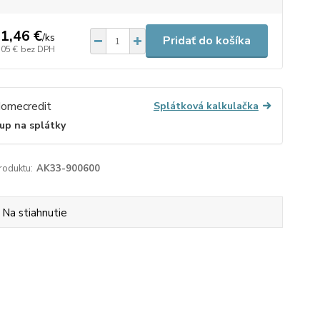
1,46 €
/
ks
Pridať do košíka
,05 €
bez DPH
Splátková kalkulačka
up na splátky
roduktu:
AK33-900600
Na stiahnutie