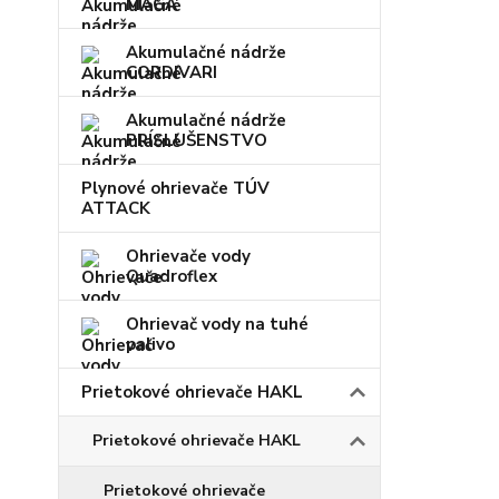
MAGA
Akumulačné nádrže
CORDIVARI
Akumulačné nádrže
PRÍSLUŠENSTVO
Plynové ohrievače TÚV
ATTACK
Ohrievače vody
Quadroflex
Ohrievač vody na tuhé
palivo
Prietokové ohrievače HAKL
Prietokové ohrievače HAKL
Prietokové ohrievače