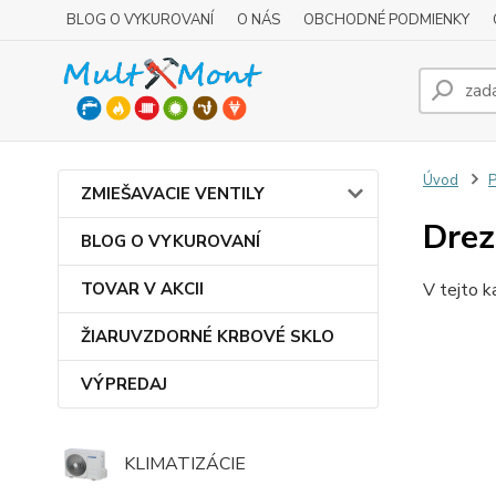
BLOG O VYKUROVANÍ
O NÁS
OBCHODNÉ PODMIENKY
Úvod
P
ZMIEŠAVACIE VENTILY
Drez
BLOG O VYKUROVANÍ
TOVAR V AKCII
V tejto k
ŽIARUVZDORNÉ KRBOVÉ SKLO
VÝPREDAJ
KLIMATIZÁCIE