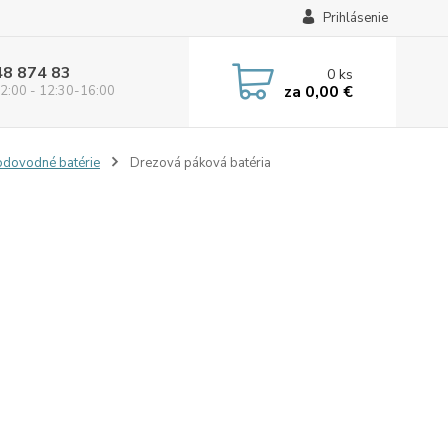
Prihlásenie
48 874 83
0
ks
za
0,00 €
2:00 - 12:30-16:00
odovodné batérie
Drezová páková batéria