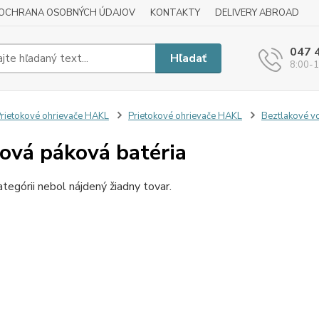
OCHRANA OSOBNÝCH ÚDAJOV
KONTAKTY
DELIVERY ABROAD
047 
Hľadať
8:00-1
rietokové ohrievače HAKL
Prietokové ohrievače HAKL
Beztlakové v
ová páková batéria
ategórii nebol nájdený žiadny tovar.