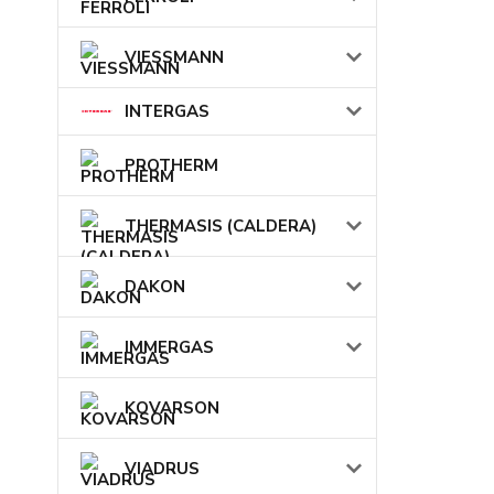
VIESSMANN
INTERGAS
PROTHERM
THERMASIS (CALDERA)
DAKON
IMMERGAS
KOVARSON
VIADRUS