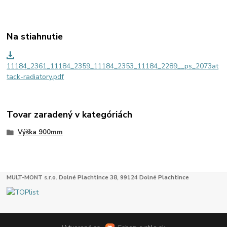
Na stiahnutie
11184_2361_11184_2359_11184_2353_11184_2289__ps_2073at
tack-radiatory.pdf
Tovar zaradený v kategóriách
Výška 900mm
MULT-MONT s.r.o. Dolné Plachtince 38, 99124 Dolné Plachtince