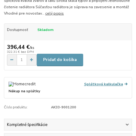
Špičková kvalita zvarov a laku Široká škála typov a pripojení Jednoduché
čistenie radiátora Súčasťou radiátora je súprava na zavesenie a montáž
Vhodné pre novostav...
celý popis
Dostupnosť
Skladom
396,44 €
/
ks
322,31 €
bez DPH
Pridať do košíka
Splátková kalkulačka
Nákup na splátky
Číslo produktu:
AK33-9001200
Kompletné špecifikácie