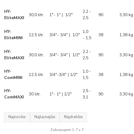
HY-
2,2 -
30,0 litr.
1"- 1" | 1/2"
90
3,30 kg
EliteMAXI
2,5
HY-
1,0
12,5 litr.
3/4"- 3/4" | 1/2"
38
1,38 kg
EliteMINI
- 1,5
HY-
2,2 -
30,0 litr.
3/4"- 3/4" | 1/2"
90
3,30 kg
EliteMAXI
2,5
HY-
1,0 -
12,5 litr.
3/4"-3/4" | 1/2"
​38
1,38 kg
ComMINI
1,5
HY-
2,5 -
30 litr.
1"- 1" | 1/2"
90
3,30 kg
ComMAXI
3,1
Najnovšie
Najlacnejšie
Najdrahšie
Zobrazujem 1-7 z 7