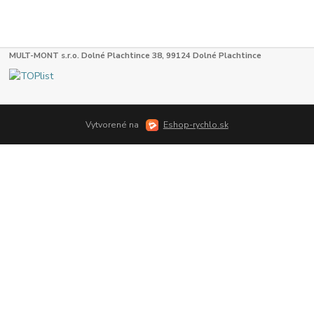
MULT-MONT s.r.o. Dolné Plachtince 38, 99124 Dolné Plachtince
Vytvorené na
Eshop-rychlo.sk