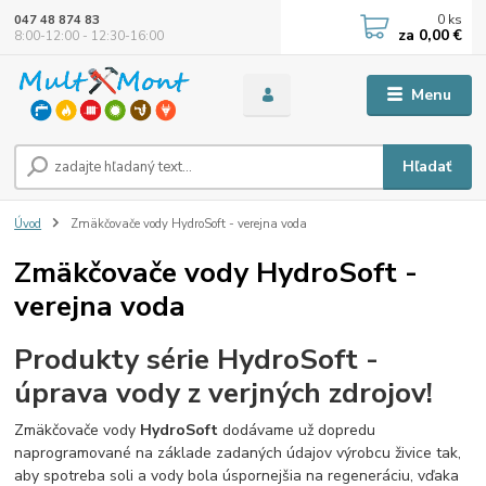
0
ks
047 48 874 83
za
0,00 €
8:00-12:00 - 12:30-16:00
Menu
Hľadať
Úvod
Zmäkčovače vody HydroSoft - verejna voda
Zmäkčovače vody HydroSoft -
verejna voda
Produkty série HydroSoft -
úprava vody z verjných zdrojov!
Zmäkčovače vody
HydroSoft
dodávame už dopredu
naprogramované na základe zadaných údajov výrobcu živice tak,
aby spotreba soli a vody bola úspornejšia na regeneráciu, vďaka