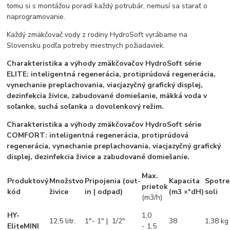
tomu si s montážou poradí každý potrubár, nemusí sa starať o
naprogramovanie.
Každý zmäkčovač vody z rodiny HydroSoft vyrábame na
Slovensku podľa potreby miestnych požiadaviek.
Charakteristika a výhody zmäkčovačov HydroSoft série
ELITE: i
nteligentná regenerácia, protiprúdová regenerácia,
vynechanie preplachovania, viacjazyčný grafický displej,
dezinfekcia živice, zabudované domiešanie, mäkká voda v
soľanke, suchá soľanka
a
dovolenkový režim.
Charakteristika a výhody zmäkčovačov HydroSoft série
COMFORT: i
nteligentná regenerácia, protiprúdová
regenerácia, vynechanie preplachovania, viacjazyčný grafický
displej, dezinfekcia živice a zabudované domiešanie.
Max.
Produktový
Množstvo
Pripojenia (out-
Kapacita
Spotre
prietok
kód
živice
in | odpad)
(m3 ×°dH)
soli
(m3/h)
HY-
1,0
12,5 litr.
1"- 1" | 1/2"
38
1,38 kg
EliteMINI
- 1,5