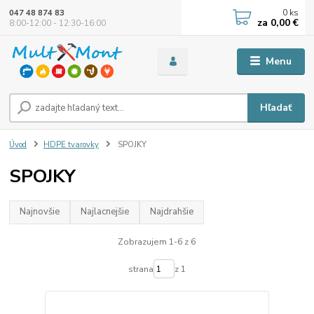
0
ks
047 48 874 83
za
0,00 €
8:00-12:00 - 12:30-16:00
Menu
Hľadať
Úvod
HDPE tvarovky
SPOJKY
SPOJKY
Najnovšie
Najlacnejšie
Najdrahšie
Zobrazujem 1-6 z 6
strana
z 1