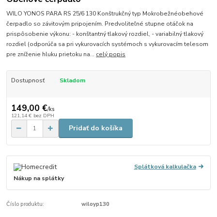
WILO YONOS PARA RS 25/6 130 Konštrukčný typ Mokrobežnéobehové
čerpadlo so závitovým pripojením. Predvoliteľné stupne otáčok na
prispôsobenie výkonu: - konštantný tlakový rozdiel, - variabilný tlakový
rozdiel (odporúča sa pri vykurovacích systémoch s vykurovacím telesom
pre zníženie hluku prietoku na...
celý popis
Dostupnosť
Skladom
149,00 €
/
ks
121,14 €
bez DPH
Pridať do košíka
Splátková kalkulačka
Nákup na splátky
Číslo produktu:
wiloyp130