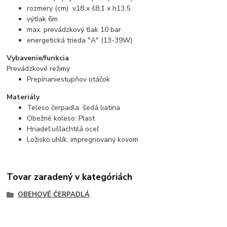
rozmery (cm) v18 x š8,1 x h13,5
výtlak 6m
max. prevádzkový tlak 10 bar
energetická trieda "A" (13-39W)
Vybavenie/funkcia
Prevádzkové režimy
Prepínaniestupňov otáčok
Materiály
Teleso čerpadla: šedá liatina
Obežné koleso: Plast
Hriadeľ:ušľachtilá oceľ
Ložisko:uhlík, impregnovaný kovom
Tovar zaradený v kategóriách
OBEHOVÉ ČERPADLÁ