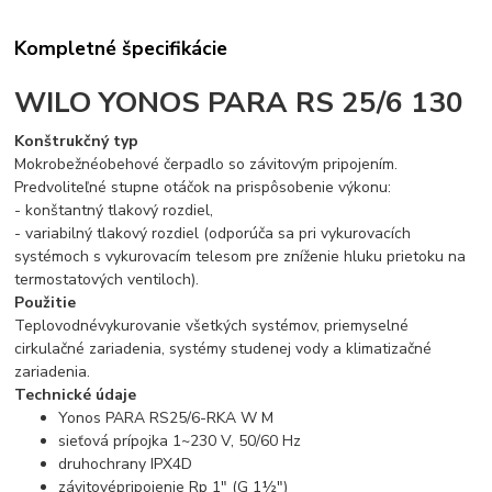
Kompletné špecifikácie
WILO YONOS PARA RS 25/6 130
Konštrukčný typ
Mokrobežnéobehové čerpadlo so závitovým pripojením.
Predvoliteľné stupne otáčok na prispôsobenie výkonu:
- konštantný tlakový rozdiel,
- variabilný tlakový rozdiel (odporúča sa pri vykurovacích
systémoch s vykurovacím telesom pre zníženie hluku prietoku na
termostatových ventiloch).
Použitie
Teplovodnévykurovanie všetkých systémov, priemyselné
cirkulačné zariadenia, systémy studenej vody a klimatizačné
zariadenia.
Technické údaje
Yonos PARA RS25/6-RKA W M
sieťová prípojka 1~230 V, 50/60 Hz
druhochrany IPX4D
závitovépripojenie Rp 1" (G 1½")