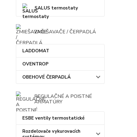
SALUS termostaty
ZMIEŠAVAČE / ČERPADLÁ
LADDOMAT
OVENTROP
OBEHOVÉ ČERPADLÁ
REGULAČNÉ A POISTNÉ
ARMATÚRY
ESBE ventily termostatické
Rozdeľovače vykurovacích
systémov