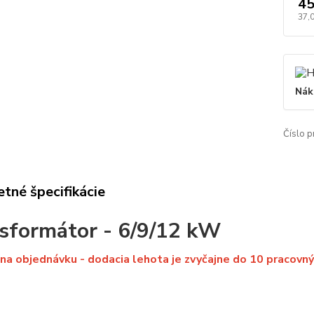
45
37,
Nák
Číslo p
tné špecifikácie
sformátor - 6/9/12 kW
 na objednávku - dodacia lehota je zvyčajne do 10 pracovnýc