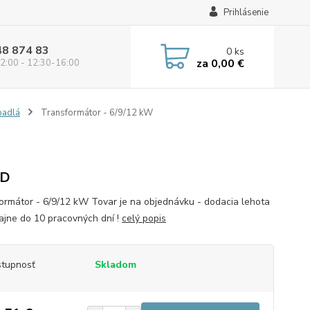
Prihlásenie
48 874 83
0
ks
za
0,00 €
2:00 - 12:30-16:00
padlá
Transformátor - 6/9/12 kW
ND
ormátor - 6/9/12 kW Tovar je na objednávku - dodacia lehota
čajne do 10 pracovných dní !
celý popis
tupnosť
Skladom