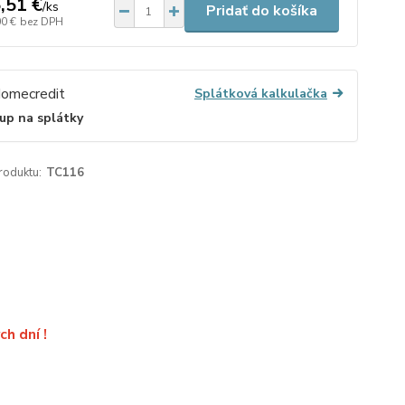
,51 €
/
ks
Pridať do košíka
00 €
bez DPH
Splátková kalkulačka
up na splátky
roduktu:
TC116
h dní !