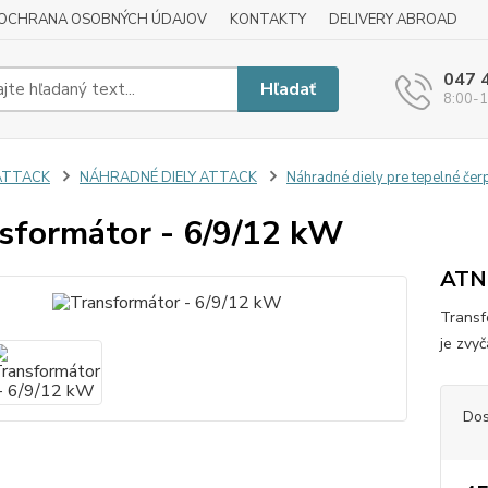
OCHRANA OSOBNÝCH ÚDAJOV
KONTAKTY
DELIVERY ABROAD
047 
Hľadať
8:00-1
ATTACK
NÁHRADNÉ DIELY ATTACK
Náhradné diely pre tepelné čer
sformátor - 6/9/12 kW
AT
Transf
je zvy
Dos