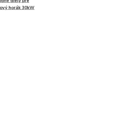
dné diely pre
tový horák 30kW