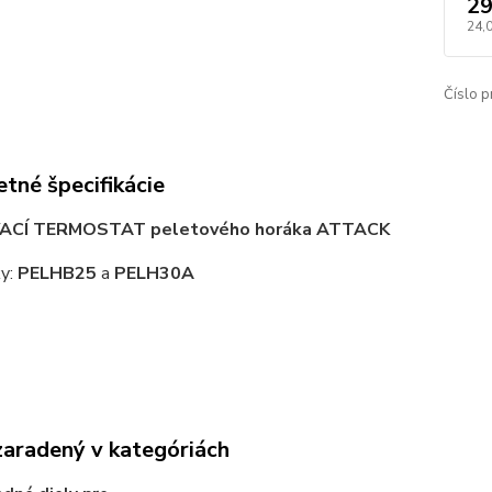
29
24,
Číslo p
tné špecifikácie
ACÍ TERMOSTAT peletového horáka ATTACK
ky:
PELHB25
a
PELH30A
zaradený v kategóriách