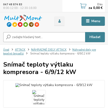
0
ks
047 48 874 83
za
0,00 €
8:00-12:00 - 12:30-16:00
Menu
Hľadať
Úvod
ATTACK
NÁHRADNÉ DIELY ATTACK
Náhradné diely pre
tepelné čerpadlá
Snímač teploty výtlaku kompresora - 6/9/12 kW
Snímač teploty výtlaku
kompresora - 6/9/12 kW