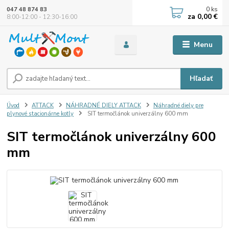
0
ks
047 48 874 83
za
0,00 €
8:00-12:00 - 12:30-16:00
Menu
Hľadať
Úvod
ATTACK
NÁHRADNÉ DIELY ATTACK
Náhradné diely pre
plynové stacionárne kotly
SIT termočlánok univerzálny 600 mm
SIT termočlánok univerzálny 600
mm