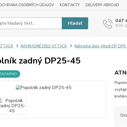
OCHRANA OSOBNÝCH ÚDAJOV
KONTAKTY
DELIVERY ABROAD
047 
Hľadať
8:00-1
ATTACK
NÁHRADNÉ DIELY ATTACK
Náhradné diely Attack DP, DPX,
lník zadný DP25-45
AT
 ZADARMO
Popoln
zvyčaj
krehkos
Dos