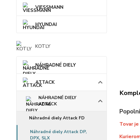
VIESSMANN
HYUNDAI
KOTLY
NÁHRADNÉ DIELY
ATTACK
Komple
NÁHRADNÉ DIELY
ATTACK
Popoln
Náhradné diely Attack FD
Tovar je
Náhradné diely Attack DP,
Kurierom
DPX, SLX