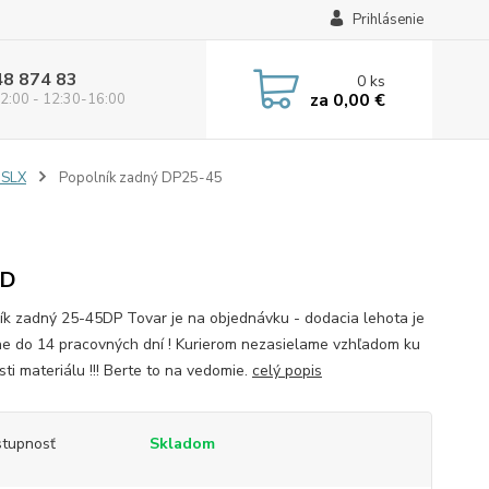
Prihlásenie
48 874 83
0
ks
za
0,00 €
2:00 - 12:30-16:00
 SLX
Popolník zadný DP25-45
ND
ík zadný 25-45DP Tovar je na objednávku - dodacia lehota je
ne do 14 pracovných dní ! Kurierom nezasielame vzhľadom ku
ti materiálu !!! Berte to na vedomie.
celý popis
tupnosť
Skladom