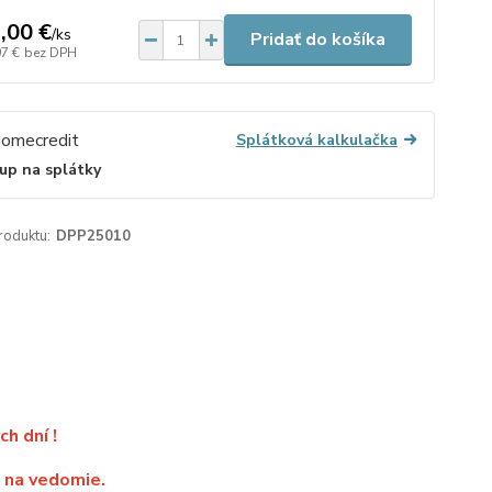
,00 €
/
ks
Pridať do košíka
97 €
bez DPH
Splátková kalkulačka
up na splátky
roduktu:
DPP25010
h dní !
o na vedomie.