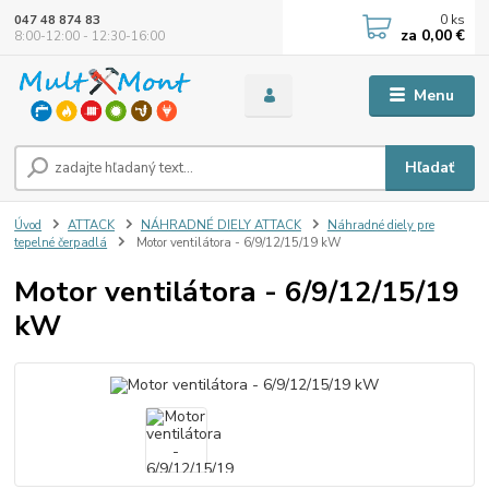
0
ks
047 48 874 83
za
0,00 €
8:00-12:00 - 12:30-16:00
Menu
Hľadať
Úvod
ATTACK
NÁHRADNÉ DIELY ATTACK
Náhradné diely pre
tepelné čerpadlá
Motor ventilátora - 6/9/12/15/19 kW
Motor ventilátora - 6/9/12/15/19
kW