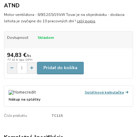
ATND
Motor ventilátora - 6/9/12/15/19 kW Tovar je na objednávku - dodacia
lehota je zvyčajne do 10 pracovných dní !
celý popis
Dostupnosť
Skladom
94,83 €
/
ks
77,10 €
bez DPH
Pridať do košíka
Splátková kalkulačka
Nákup na splátky
Číslo produktu:
TC115