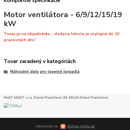
Kompletné špecifikácie
Motor ventilátora - 6/9/12/15/19
kW
Tovar je na objednávku - dodacia lehota je zvyčajne do 10
pracovných dní !
Tovar zaradený v kategóriách
Náhradné diely pre tepelné čerpadlá
MULT-MONT s.r.o. Dolné Plachtince 38, 99124 Dolné Plachtince
Vytvorené na
Eshop-rychlo.sk