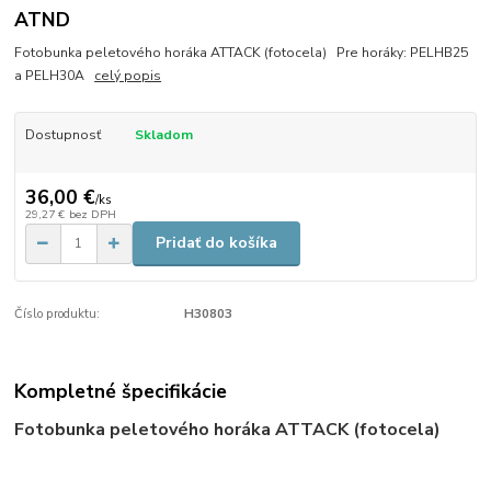
ATND
Fotobunka peletového horáka ATTACK (fotocela) Pre horáky: PELHB25
a PELH30A
celý popis
Dostupnosť
Skladom
36,00 €
/
ks
29,27 €
bez DPH
Pridať do košíka
Číslo produktu:
H30803
Kompletné špecifikácie
Fotobunka peletového horáka ATTACK (fotocela)