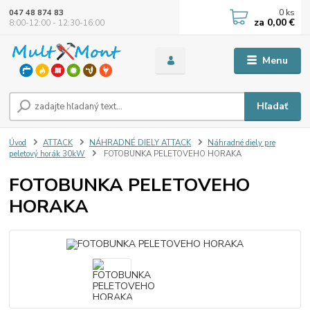
0
ks
047 48 874 83
za
0,00 €
8:00-12:00 - 12:30-16:00
Menu
Hľadať
Úvod
ATTACK
NÁHRADNÉ DIELY ATTACK
Náhradné diely pre
peletový horák 30kW
FOTOBUNKA PELETOVEHO HORAKA
FOTOBUNKA PELETOVEHO
HORAKA