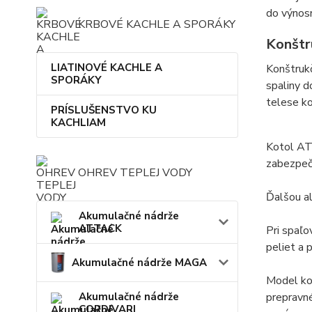
do výnos
KRBOVÉ KACHLE A SPORÁKY
Konštr
LIATINOVÉ KACHLE A
Konštruk
SPORÁKY
spaliny d
telese ko
PRÍSLUŠENSTVO KU
KACHLIAM
Kotol AT
zabezpeč
OHREV TEPLEJ VODY
Ďalšou al
Akumulačné nádrže
ATTACK
Pri spaľ
peliet a 
Akumulačné nádrže MAGA
Model ko
Akumulačné nádrže
prepravné
CORDIVARI