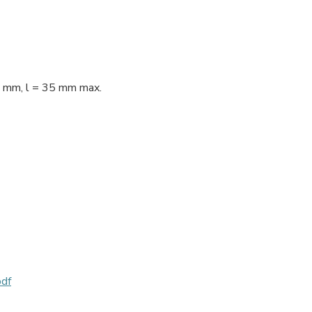
0 mm, l = 35 mm max.
df