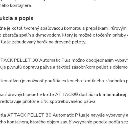
ného kontajnera.
ukcia a popis
čne je kotol tvorený spaľovacou komorou s prepážkami, rúrovým
o zberača spalín s dymovodom, ktorý je možné otočením príruby 
tla je zabudovaný horák na drevené pelety.
TACK PELLET 30 Automatic Plus možno doobjednaním vybavi
uje plynulú dopravu paliva a taktiež zásobníkom peliet s obje
ternatívou je možnosť použitia externého textilného zásobníka p
ovaní drevných peliet v kotle ATTACK® dochádza k
minimálnej
predstavuje približne 1 % spotrebovaného paliva.
tla ATTACK PELLET 30 Automatic P lus je navyše vybavený 
ho kontajnera, ktorého objem zaručí vysypanie popola podľa sezó