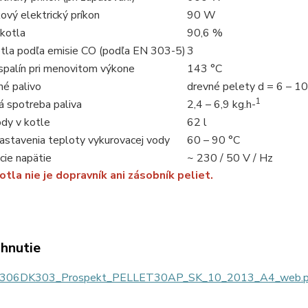
ový elektrický príkon
90 W
 kotla
90,6 %
otla podľa emisie CO (podľa EN 303-5)
3
spalín pri menovitom výkone
143 °C
né palivo
drevné pelety d = 6 – 1
1
á spotreba paliva
2,4 – 6,9 kg.h-
dy v kotle
62 l
astavenia teploty vykurovacej vody
60 – 90 °C
cie napätie
~ 230 / 50 V / Hz
otla nie je dopravník ani zásobník peliet.
ahnutie
306DK303_Prospekt_PELLET30AP_SK_10_2013_A4_web.p