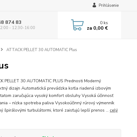
Prihlásenie
48 874 83
0
ks
za
0,00 €
2:00 - 12:30-16:00
ATTACK PELLET 30 AUTOMATIC Plus
us
K PELLET 30 AUTOMATIC PLUS Prednosti Moderný
tný dizajn Automatická prevádzka kotla riadená izbovým
tatom zaručujúca vysoký komfort obsluhy Vysoká účinnosť
ania – nízka spotreba paliva Vysokoúčinný rúrový výmenník
 špirálovými turbulátormi, ktoré zaisťujú lepší prenos ...
celý