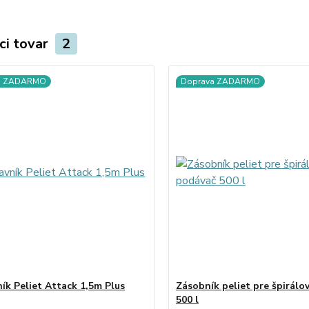
ci tovar
2
a ZADARMO
Doprava ZADARMO
ík Peliet Attack 1,5m Plus
Zásobník peliet pre špirálo
500 l