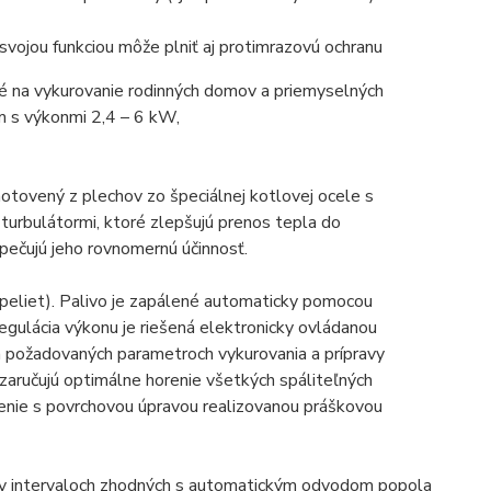
svojou funkciou môže plniť aj protimrazovú ochranu
a vykurovanie rodinných domov a priemyselných
m s výkonmi 2,4 – 6 kW,
otovený z plechov zo špeciálnej kotlovej ocele s
 turbulátormi, ktoré zlepšujú prenos tepla do
pečujú jeho rovnomernú účinnosť.
peliet). Palivo je zapálené automaticky pomocou
egulácia výkonu je riešená elektronicky ovládanou
h požadovaných parametroch vykurovania a prípravy
 zaručujú optimálne horenie všetkých spáliteľných
štenie s povrchovou úpravou realizovanou práškovou
v intervaloch zhodných s automatickým odvodom popola