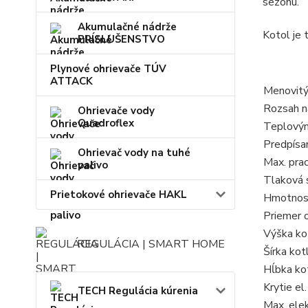
sezónu.
Akumulačné nádrže
Kotol je 
PRÍSLUŠENSTVO
Plynové ohrievače TÚV
ATTACK
Menovitý
Rozsah n
Ohrievače vody
Quadroflex
Teplový
Predpísa
Ohrievač vody na tuhé
Max. pra
palivo
Tlaková 
Prietokové ohrievače HAKL
Hmotnosť
Priemer 
Výška ko
REGULÁCIA | SMART HOME
Šírka kot
Hĺbka ko
Krytie el.
TECH Regulácia kúrenia
Max. elek