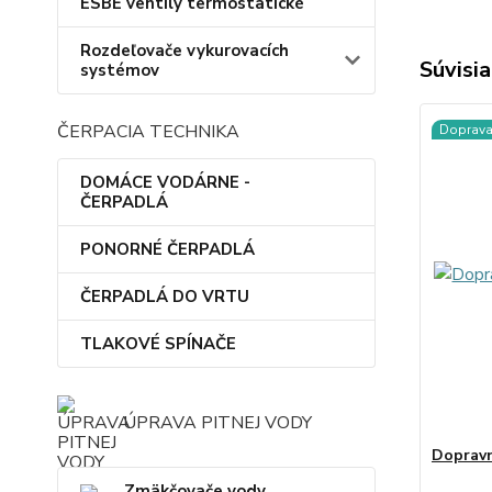
ESBE ventily termostatické
Rozdeľovače vykurovacích
Súvisia
systémov
ČERPACIA TECHNIKA
Doprav
DOMÁCE VODÁRNE -
ČERPADLÁ
PONORNÉ ČERPADLÁ
ČERPADLÁ DO VRTU
TLAKOVÉ SPÍNAČE
ÚPRAVA PITNEJ VODY
Dopravn
Zmäkčovače vody