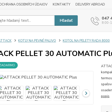
OCHRANA OSOBNÝCH ÚDAJOV
KONTAKTY
DELIVERY ABROAD
047 
Hľadať
8:00-1
ATTACK
KOTLY NA PEVNÉ PALIVO
KOTOL NA PELETY RADA 8000
ACK PELLET 30 AUTOMATIC Pl
 ZADARMO
ATTAC
kompak
termos
spaľov
osadený
popis