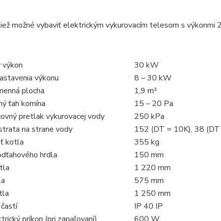
tiež možné vybaviť elektrickým vykurovacím telesom s výkonmi 
 výkon
30 kW
astavenia výkonu
8 – 30 kW
menná plocha
1,9 m²
ný ťah komína
15 – 20 Pa
covný pretlak vykurovacej vody
250 kPa
strata na strane vody
152 (DT = 10K), 38 (DT
 kotla
355 kg
odťahového hrdla
150 mm
tla
1 220 mm
la
575 mm
tla
1 250 mm
 častí
IP 40 IP
trický príkon (pri zapaľovaní)
600 W