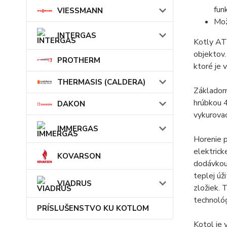
fun
VIESSMANN
Mož
INTERGAS
Kotly AT
objektov.
PROTHERM
ktoré je
THERMASIS (CALDERA)
Základom 
hrúbkou 4
DAKON
vykurovac
IMMERGAS
Horenie 
elektrick
KOVARSON
dodávkou 
teplej úž
VIADRUS
zložiek. 
technológ
PRÍSLUŠENSTVO KU KOTLOM
Kotol je