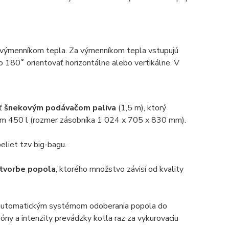
 výmenníkom tepla. Za výmenníkom tepla vstupujú
o 180˚ orientovať horizontálne alebo vertikálne. V
ť
šnekovým podávačom paliva
(1,5 m), ktorý
mom 450 l (rozmer zásobníka 1 024 x 705 x 830 mm).
eliet tzv big-bagu.
 tvorbe popola
, ktorého množstvo závisí od kvality
automatickým systémom odoberania popola do
ny a intenzity prevádzky kotla raz za vykurovaciu