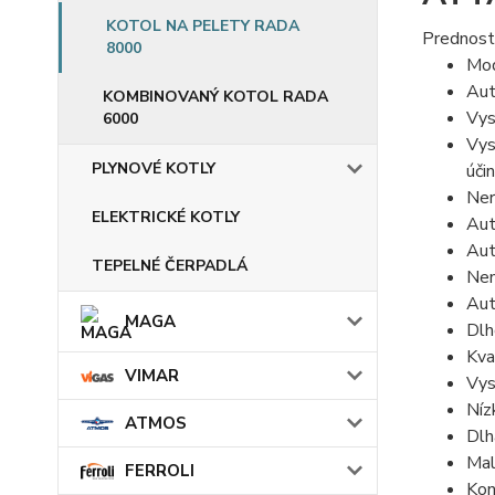
KOTOL NA PELETY RADA
Prednost
8000
Mod
Aut
KOMBINOVANÝ KOTOL RADA
Vys
6000
Vys
PLYNOVÉ KOTLY
úči
Ner
ELEKTRICKÉ KOTLY
Aut
Aut
TEPELNÉ ČERPADLÁ
Nen
Aut
MAGA
Dlh
Kva
VIMAR
Vys
Níz
ATMOS
Dlh
Mal
FERROLI
Kon