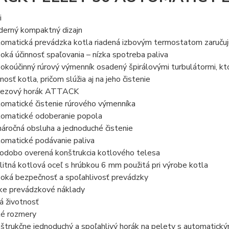
i
erný kompaktný dizajn
omatická prevádzka kotla riadená izbovým termostatom zaručuj
oká účinnosť spaľovania – nízka spotreba paliva
okoúčinný rúrový výmenník osadený špirálovými turbulátormi, kto
nnosť kotla, pričom slúžia aj na jeho čistenie
ezový horák ATTACK
omatické čistenie rúrového výmenníka
omatické odoberanie popola
áročná obsluha a jednoduché čistenie
omatické podávanie paliva
odobo overená konštrukcia kotlového telesa
litná kotlová oceľ s hrúbkou 6 mm použitá pri výrobe kotla
oká bezpečnosť a spoľahlivosť prevádzky
ke prevádzkové náklady
á životnosť
é rozmery
štrukčne jednoduchý a spoľahlivý horák na pelety s automatický