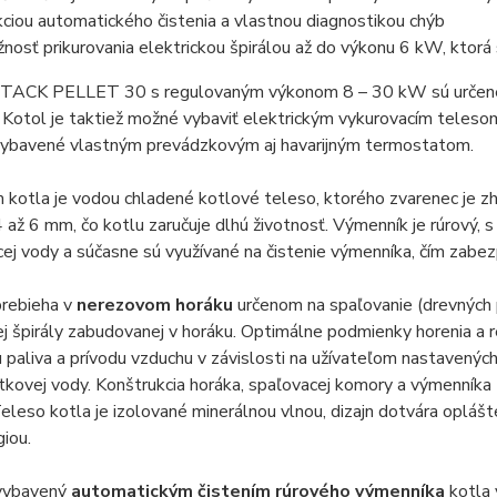
kciou automatického čistenia a vlastnou diagnostikou chýb
nosť prikurovania elektrickou špirálou až do výkonu 6 kW, ktorá 
TACK PELLET 30 s regulovaným výkonom 8 – 30 kW sú určené n
 Kotol je taktiež možné vybaviť elektrickým vykurovacím teleso
 vybavené vlastným prevádzkovým aj havarijným termostatom.
kotla je vodou chladené kotlové teleso, ktorého zvarenec je zh
 až 6 mm, čo kotlu zaručuje dlhú životnosť. Výmenník je rúrový, s
ej vody a súčasne sú využívané na čistenie výmenníka, čím zabez
prebieha v
nerezovom horáku
určenom na spaľovanie (drevných 
ej špirály zabudovanej v horáku. Optimálne podmienky horenia a r
paliva a prívodu vzduchu v závislosti na užívateľom nastavenýc
itkovej vody. Konštrukcia horáka, spaľovacej komory a výmenníka
Teleso kotla je izolované minerálnou vlnou, dizajn dotvára oplá
iou.
 vybavený
automatickým čistením rúrového výmenníka
kotla 