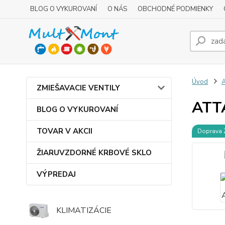
BLOG O VYKUROVANÍ
O NÁS
OBCHODNÉ PODMIENKY
Úvod
ZMIEŠAVACIE VENTILY
ATT
BLOG O VYKUROVANÍ
TOVAR V AKCII
Doprava
ŽIARUVZDORNÉ KRBOVÉ SKLO
VÝPREDAJ
KLIMATIZÁCIE