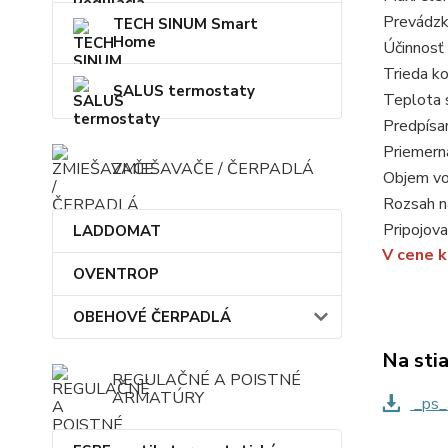
Prevádzk
TECH SINUM Smart
Home
Účinnosť
Trieda k
SALUS termostaty
Teplota 
Predpísa
Priemern
ZMIEŠAVAČE / ČERPADLÁ
Objem vo
Rozsah n
Pripojova
LADDOMAT
V cene k
OVENTROP
OBEHOVÉ ČERPADLÁ
Na sti
REGULAČNÉ A POISTNÉ
ARMATÚRY
_ps_