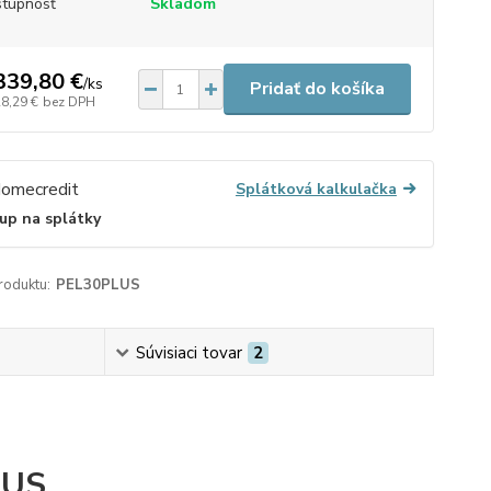
tupnosť
Skladom
339,80 €
/
ks
Pridať do košíka
28,29 €
bez DPH
Splátková kalkulačka
up na splátky
roduktu:
PEL30PLUS
Súvisiaci tovar
2
LUS