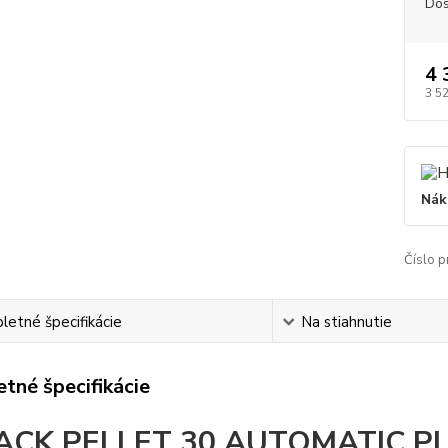
Dos
4 
3 5
Nák
Číslo p
etné špecifikácie
Na stiahnutie
tné špecifikácie
ACK PELLET 30 AUTOMATIC P