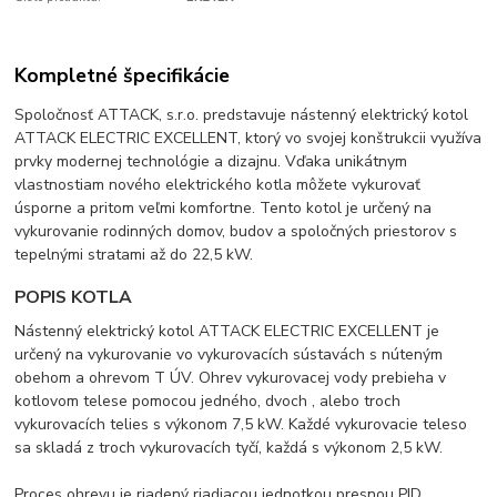
Kompletné špecifikácie
Spoločnosť ATTACK, s.r.o. predstavuje nástenný elektrický kotol
ATTACK ELECTRIC EXCELLENT, ktorý vo svojej konštrukcii využíva
prvky modernej technológie a dizajnu. Vďaka unikátnym
vlastnostiam nového elektrického kotla môžete vykurovať
úsporne a pritom veľmi komfortne. Tento kotol je určený na
vykurovanie rodinných domov, budov a spoločných priestorov s
tepelnými stratami až do 22,5 kW.
POPIS KOTLA
Nástenný elektrický kotol ATTACK ELECTRIC EXCELLENT je
určený na vykurovanie vo vykurovacích sústavách s núteným
obehom a ohrevom T ÚV. Ohrev vykurovacej vody prebieha v
kotlovom telese pomocou jedného, dvoch , alebo troch
vykurovacích telies s výkonom 7,5 kW. Každé vykurovacie teleso
sa skladá z troch vykurovacích tyčí, každá s výkonom 2,5 kW.
Proces ohrevu je riadený riadiacou jednotkou presnou PID