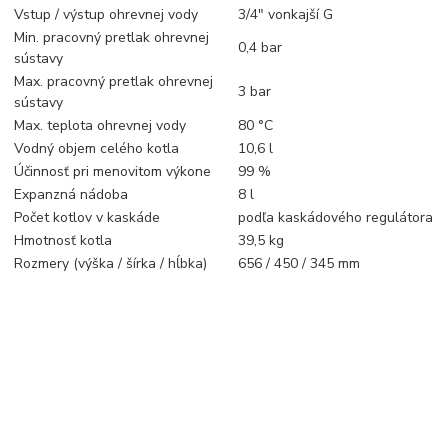
Vstup / výstup ohrevnej vody
3/4" vonkajší G
Min. pracovný pretlak ohrevnej
0,4 bar
sústavy
Max. pracovný pretlak ohrevnej
3 bar
sústavy
Max. teplota ohrevnej vody
80 °C
Vodný objem celého kotla
10,6 l
Účinnosť pri menovitom výkone
99 %
Expanzná nádoba
8 l
Počet kotlov v kaskáde
podľa kaskádového regulátora
Hmotnosť kotla
39,5 kg
Rozmery (výška / šírka / hĺbka)
656 / 450 / 345 mm