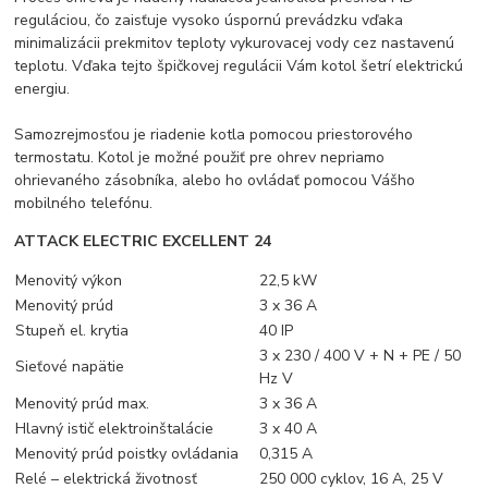
reguláciou, čo zaisťuje vysoko úspornú prevádzku vďaka
minimalizácii prekmitov teploty vykurovacej vody cez nastavenú
teplotu. Vďaka tejto špičkovej regulácii Vám kotol šetrí elektrickú
energiu.
Samozrejmosťou je riadenie kotla pomocou priestorového
termostatu. Kotol je možné použiť pre ohrev nepriamo
ohrievaného zásobníka, alebo ho ovládať pomocou Vášho
mobilného telefónu.
ATTACK ELECTRIC EXCELLENT 24
Menovitý výkon
22,5 kW
Menovitý prúd
3 x 36 A
Stupeň el. krytia
40 IP
3 x 230 / 400 V + N + PE / 50
Sieťové napätie
Hz V
Menovitý prúd max.
3 x 36 A
Hlavný istič elektroinštalácie
3 x 40 A
Menovitý prúd poistky ovládania
0,315 A
Relé – elektrická životnosť
250 000 cyklov, 16 A, 25 V