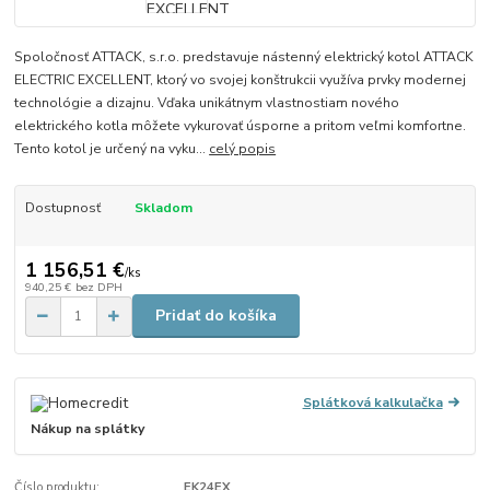
Spoločnosť ATTACK, s.r.o. predstavuje nástenný elektrický kotol ATTACK
ELECTRIC EXCELLENT, ktorý vo svojej konštrukcii využíva prvky modernej
technológie a dizajnu. Vďaka unikátnym vlastnostiam nového
elektrického kotla môžete vykurovať úsporne a pritom veľmi komfortne.
Tento kotol je určený na vyku...
celý popis
Dostupnosť
Skladom
1 156,51 €
/
ks
940,25 €
bez DPH
Pridať do košíka
Splátková kalkulačka
Nákup na splátky
Číslo produktu:
EK24EX