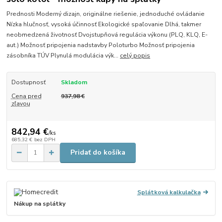
Prednosti Moderný dizajn, originálne riešenie, jednoduché ovládanie
Nízka hlučnosť, vysoká účinnosť Ekologické spaľovanie Dlhá, takmer
neobmedzená životnosť Dvojstupňová regulácia výkonu (PLQ, KLQ, E-
aut.) Možnosť pripojenia nadstavby Poloturbo Možnosť pripojenia
zásobníka TÚV Plynulá modulácia výk...
celý popis
Dostupnosť
Skladom
Cena pred
937,98 €
zľavou
842,94 €
/
ks
685,32 €
bez DPH
Pridať do košíka
Splátková kalkulačka
Nákup na splátky