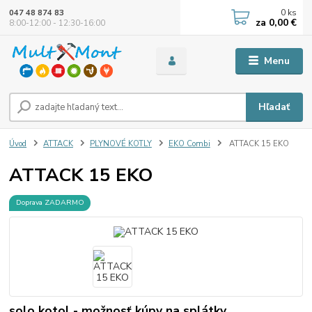
0
ks
047 48 874 83
za
0,00 €
8:00-12:00 - 12:30-16:00
Menu
Hľadať
Úvod
ATTACK
PLYNOVÉ KOTLY
EKO Combi
ATTACK 15 EKO
ATTACK 15 EKO
Doprava ZADARMO
solo kotol - možnosť kúpy na splátky