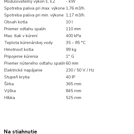
Modulovateľný výkon E, EZ
- kW
Spotreba paliva pri max. výkone
1,76 m3/h.
Spotreba paliva pri min. výkone
1,17 m3/h.
Obsah kotla
10 I
Priemer odťahu spalín
110 mm
Max. tlak v kúrení
400 kPa
Teplota kúrenárskej vody
35 – 85 °C
Hmotnosť kotla
99 kg
Pripojenie kúrenia
1" G
Priemer núteného odťahu spalín
60 mm
Elektrické napájanie
230 / 50 V / Hz
Stupeň krytia
40 IP
Šírka
365 rnm
Výška
845 rnm
Híbka
525 rnm
Na stiahnutie