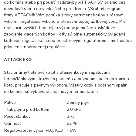
do komína alebo pri použití nádstavby ATT ACK SV priamo cez
obvodovú stenu do vonkajšieho prostredia. Výrobný program
firmy ATTACK® Vám ponúka široký sortiment kotlov s rôznymi
výkonmi,reguláciou výkonu a ohrevom teplej úžitkovej vody. Pre
realizáciu vyšších tepelných výkonov je možné kaskádové
zapojenie viacerých kotlov. Kotly sú plne automaticky ovládané
kotlovou reguláciou, alebo priestorovým regulátorom s možnosťou
pripojenie nadradenej regulácie.
ATTACK EKO
Stacionárny liatinový kotol s plamienkovým zapaľovaním,
termočlánkovým strážením plameňa a odvodom spalín do komína.
Kotol pracuje s pevným výkonom. Všetky kotly s odťahom spalín
do komína sú vybavené spalinovým termostatom.
Palivo
Zemný plyn
Tlak plynu pred kotlom
2,0 kPa
Počet článkov
3 ks
Účinnosť
92 %
Regulovateľný výkon PLQ, KLQ
- kW