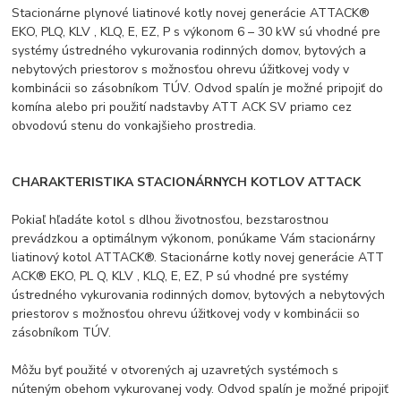
Stacionárne plynové liatinové kotly novej generácie ATTACK®
EKO, PLQ, KLV , KLQ, E, EZ, P s výkonom 6 – 30 kW sú vhodné pre
systémy ústredného vykurovania rodinných domov, bytových a
nebytových priestorov s možnosťou ohrevu úžitkovej vody v
kombinácii so zásobníkom TÚV. Odvod spalín je možné pripojiť do
komína alebo pri použití nadstavby ATT ACK SV priamo cez
obvodovú stenu do vonkajšieho prostredia.
CHARAKTERISTIKA STACIONÁRNYCH KOTLOV ATTACK
Pokiaľ hľadáte kotol s dlhou životnosťou, bezstarostnou
prevádzkou a optimálnym výkonom, ponúkame Vám stacionárny
liatinový kotol ATTACK®. Stacionárne kotly novej generácie ATT
ACK® EKO, PL Q, KLV , KLQ, E, EZ, P sú vhodné pre systémy
ústredného vykurovania rodinných domov, bytových a nebytových
priestorov s možnosťou ohrevu úžitkovej vody v kombinácii so
zásobníkom TÚV.
Môžu byť použité v otvorených aj uzavretých systémoch s
núteným obehom vykurovanej vody. Odvod spalín je možné pripojiť