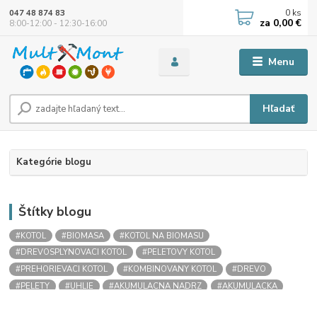
0
ks
047 48 874 83
za
0,00 €
8:00-12:00 - 12:30-16:00
Menu
Hľadať
Kategórie blogu
Štítky blogu
#KOTOL
#BIOMASA
#KOTOL NA BIOMASU
#DREVOSPLYNOVACI KOTOL
#PELETOVY KOTOL
#PREHORIEVACI KOTOL
#KOMBINOVANY KOTOL
#DREVO
#PELETY
#UHLIE
#AKUMULACNA NADRZ
#AKUMULACKA
#AKUMULACNA NADOBA
#STRATIFIKACNA NADRZ