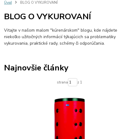
#VNORENY ZASOBNIK
#SOLARNY VYMENNIK
#LADDOMAT
Úvod
BLOG O VYKUROVANÍ
#OCHRANA SPIATOCKY
#CERPADLOVA SUSTAVA
BLOG O VYKUROVANÍ
Vitajte v našom malom "kúrenárskom" blogu, kde nájdete
niekoľko užitočných informácií týkajúcich sa problematiky
vykurovania, praktické rady, schémy či odporúčania.
Najnovšie články
strana
z 1