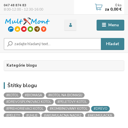
0
ks
047 48 874 83
za
0,00 €
8:00-12:00 - 12:30-16:00
Menu
Hľadať
Kategórie blogu
Štítky blogu
#KOTOL
#BIOMASA
#KOTOL NA BIOMASU
#DREVOSPLYNOVACI KOTOL
#PELETOVY KOTOL
#PREHORIEVACI KOTOL
#KOMBINOVANY KOTOL
#DREVO
#PELETY
#UHLIE
#AKUMULACNA NADRZ
#AKUMULACKA
#AKUMULACNA NADOBA
#STRATIFIKACNA NADRZ