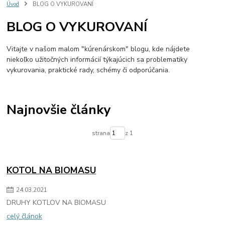
#VNORENY ZASOBNIK
#SOLARNY VYMENNIK
#LADDOMAT
Úvod
BLOG O VYKUROVANÍ
#OCHRANA SPIATOCKY
#CERPADLOVA SUSTAVA
BLOG O VYKUROVANÍ
Vitajte v našom malom "kúrenárskom" blogu, kde nájdete
niekoľko užitočných informácií týkajúcich sa problematiky
vykurovania, praktické rady, schémy či odporúčania.
Najnovšie články
strana
z 1
KOTOL NA BIOMASU
24
.
03
.
2021
DRUHY KOTLOV NA BIOMASU
celý článok