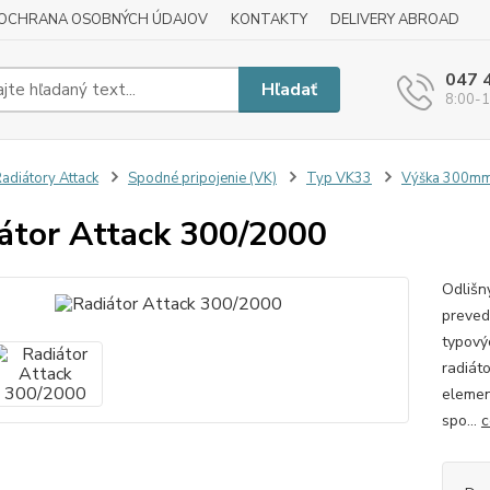
OCHRANA OSOBNÝCH ÚDAJOV
KONTAKTY
DELIVERY ABROAD
047 
Hľadať
8:00-1
adiátory Attack
Spodné pripojenie (VK)
Typ VK33
Výška 300m
átor Attack 300/2000
Odlišn
preved
typový
radiát
elemen
spo...
c