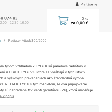
Prihlásenie
48 874 83
0
ks
za
0,00 €
2:00 - 12:30-16:00
m
Radiátor Attack 300/2000
ým typom vzhľladom k TYPu K sú panelové radiátory v
ení ATTACK TYPu VK, ktoré sa vyrábajú v tých istých
ch a výškových prevedeniach ako štandardná výroba
ora ATTACK TYP K s tým rozdielom, že dva pripojovacie
ty sú nahradené tzv. ventilgarnitúrou (VK), ktorá umožňuje
elý popis