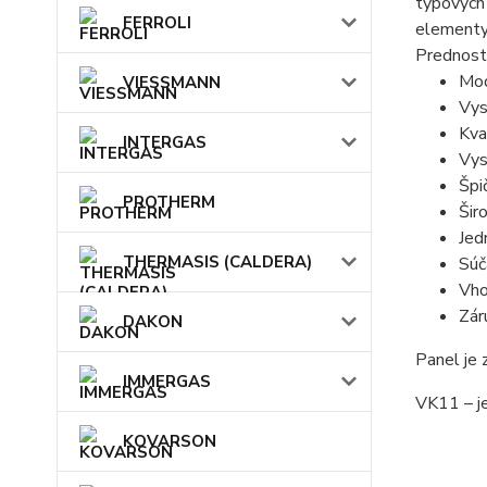
typových
FERROLI
elementy 
Prednost
Mod
VIESSMANN
Vys
Kva
INTERGAS
Vys
Špi
PROTHERM
Šir
Jed
THERMASIS (CALDERA)
Súč
Vho
Zár
DAKON
Panel je
IMMERGAS
VK11 – j
KOVARSON