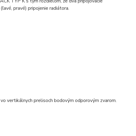
ACK TYP K s tým rozdielom, že dva pripojovacie
avé, pravé) pripojenie radiátora.
 vo vertikálnych prelisoch bodovým odporovým zvarom.