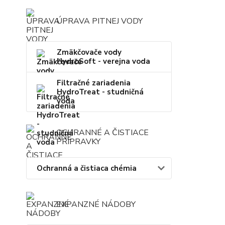
ÚPRAVA PITNEJ VODY
Zmäkčovače vody
HydroSoft - verejna voda
Filtračné zariadenia
HydroTreat - studničná
voda
OCHRANNÉ A ČISTIACE
PRÍPRAVKY
Ochranná a čistiaca chémia
EXPANZNÉ NÁDOBY