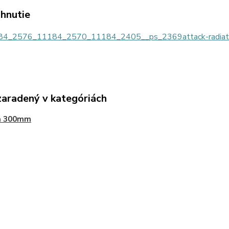
ahnutie
4_2576_11184_2570_11184_2405__ps_2369attack-radiato
zaradený v kategóriách
a 300mm