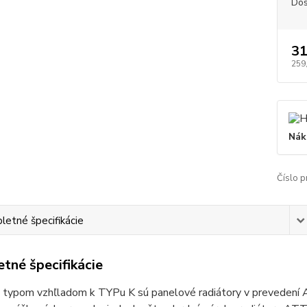
Dos
31
259
Nák
Číslo p
etné špecifikácie
tné špecifikácie
 typom vzhľladom k TYPu K sú panelové radiátory v prevedení 