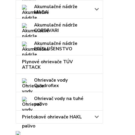
Akumulačné nádrže
MAGA
Akumulačné nádrže
CORDIVARI
Akumulačné nádrže
PRÍSLUŠENSTVO
Plynové ohrievače TÚV
ATTACK
Ohrievače vody
Quadroflex
Ohrievač vody na tuhé
palivo
Prietokové ohrievače HAKL