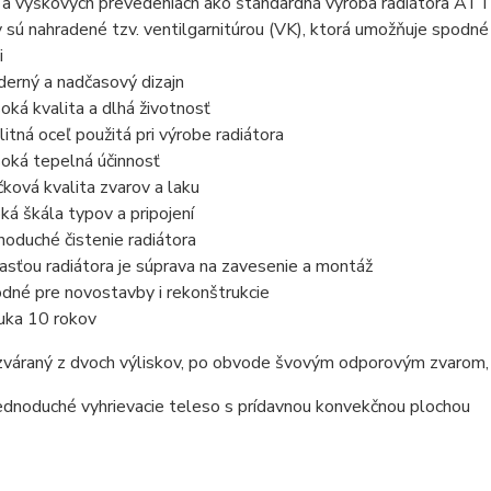
 a výškových prevedeniach ako štandardná výroba radiátora ATT
sú nahradené tzv. ventilgarnitúrou (VK), ktorá umožňuje spodné (ľ
i
erný a nadčasový dizajn
oká kvalita a dlhá životnosť
litná oceľ použitá pri výrobe radiátora
oká tepelná účinnosť
čková kvalita zvarov a laku
oká škála typov a pripojení
noduché čistenie radiátora
asťou radiátora je súprava na zavesenie a montáž
dné pre novostavby i rekonštrukcie
uka 10 rokov
 zváraný z dvoch výliskov, po obvode švovým odporovým zvarom,
ednoduché vyhrievacie teleso s prídavnou konvekčnou plochou