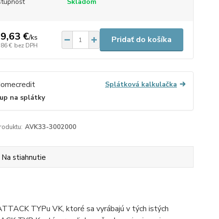
tupnosť
Skladom
9,63 €
/
ks
Pridať do košíka
,86 €
bez DPH
Splátková kalkulačka
up na splátky
roduktu:
AVK33-3002000
Na stiahnutie
ATTACK TYPu VK, ktoré sa vyrábajú v tých istých