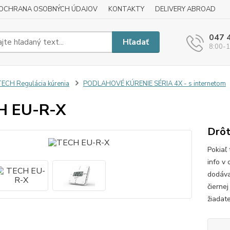
OCHRANA OSOBNÝCH ÚDAJOV
KONTAKTY
DELIVERY ABROAD
047 
Hľadať
8:00-1
ECH Regulácia kúrenia
PODLAHOVÉ KÚRENIE SÉRIA 4X - s internetom
H EU-R-X
Drôt
Pokiaľ
info v
dodáva
čierne
žiadate