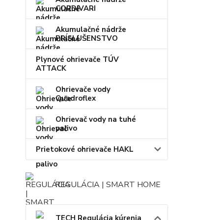
CORDIVARI
Akumulačné nádrže
PRÍSLUŠENSTVO
Plynové ohrievače TÚV
ATTACK
Ohrievače vody
Quadroflex
Ohrievač vody na tuhé
palivo
Prietokové ohrievače HAKL
REGULÁCIA | SMART HOME
TECH Regulácia kúrenia