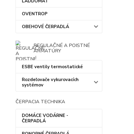
LADDOMAT
OVENTROP
OBEHOVÉ ČERPADLÁ
REGULAČNÉ A POISTNÉ
ARMATÚRY
ESBE ventily termostatické
Rozdeľovače vykurovacích
systémov
ČERPACIA TECHNIKA
DOMÁCE VODÁRNE -
ČERPADLÁ
PONORNÉ ČERPADLÁ