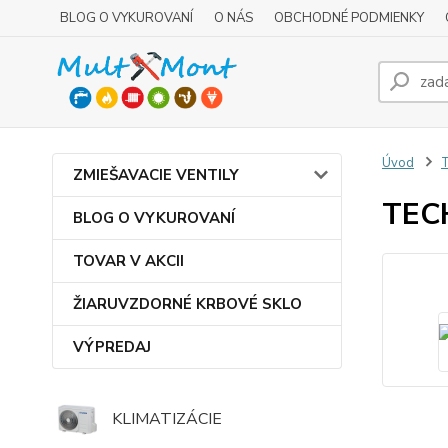
BLOG O VYKUROVANÍ
O NÁS
OBCHODNÉ PODMIENKY
Úvod
T
ZMIEŠAVACIE VENTILY
TEC
BLOG O VYKUROVANÍ
TOVAR V AKCII
ŽIARUVZDORNÉ KRBOVÉ SKLO
VÝPREDAJ
KLIMATIZÁCIE