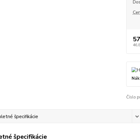
Dos
Cen
57
46,
Nák
Číslo p
etné špecifikácie
tné špecifikácie