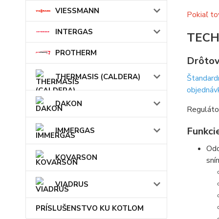
VIESSMANN
Pokiaľ to
INTERGAS
TECH
PROTHERM
Drôtov
THERMASIS (CALDERA)
Štandardn
objednávk
DAKON
Regulátor
Funkci
IMMERGAS
Odo
KOVARSON
sní
VIADRUS
PRÍSLUŠENSTVO KU KOTLOM