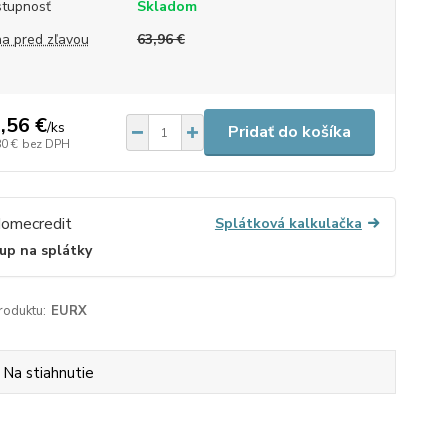
tupnosť
Skladom
a pred zľavou
63,96 €
,56 €
/
ks
Pridať do košíka
80 €
bez DPH
Splátková kalkulačka
up na splátky
roduktu:
EURX
Na stiahnutie