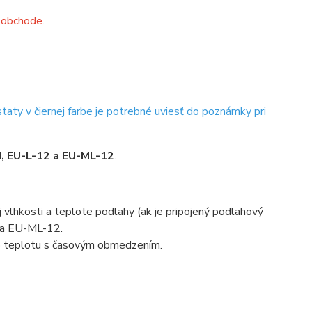
v obchode.
aty v čiernej farbe je potrebné uviesť do poznámky pri
I, EU-L-12 a EU-ML-12
.
j vlhkosti a teplote podlahy (ak je pripojený podlahový
 a EU-ML-12.
bo teplotu s časovým obmedzením.