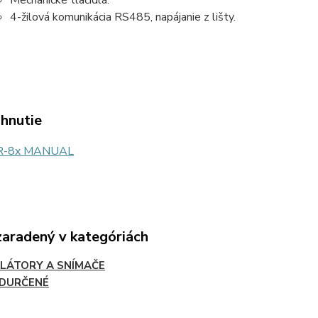
Mechanické tlačidlá.
4-žilová komunikácia RS485, napájanie z lišty.
ahnutie
R-8x MANUAL
zaradený v kategóriách
LÁTORY A SNÍMAČE
EDURČENÉ