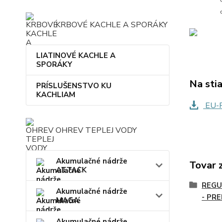
KRBOVÉ KACHLE A SPORÁKY
LIATINOVÉ KACHLE A
SPORÁKY
Na sti
PRÍSLUŠENSTVO KU
KACHLIAM
EU-
OHREV TEPLEJ VODY
Akumulačné nádrže
Tovar 
ATTACK
REGU
Akumulačné nádrže
- PR
MAGA
Akumulačné nádrže