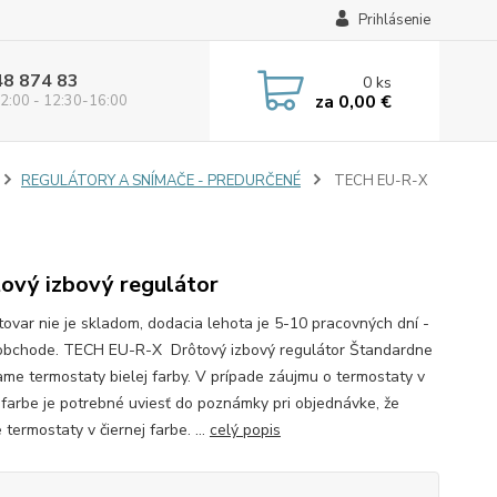
Prihlásenie
48 874 83
0
ks
za
0,00 €
2:00 - 12:30-16:00
REGULÁTORY A SNÍMAČE - PREDURČENÉ
TECH EU-R-X
ový izbový regulátor
 tovar nie je skladom, dodacia lehota je 5-10 pracovných dní -
 obchode. TECH EU-R-X Drôtový izbový regulátor Štandardne
me termostaty bielej farby. V prípade záujmu o termostaty v
j farbe je potrebné uviesť do poznámky pri objednávke, že
 termostaty v čiernej farbe. ...
celý popis