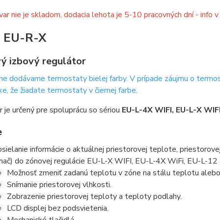
var nie je skladom, dodacia lehota je 5-10 pracovných dní - info 
 EU-R-X
ý izbový regulátor
e dodávame termostaty bielej farby. V prípade záujmu o termost
e, že žiadate termostaty v čiernej farbe.
 je určený pre spoluprácu so sériou
EU-L-4X WIFI, EU-L-X WIF
e
sielanie informácie o aktuálnej priestorovej teplote, priestorove
mač) do zónovej regulácie EU-L-X WIFI, EU-L-4X WiFi, EU-L-12
Možnosť zmeniť zadanú teplotu v zóne na stálu teplotu ale
Snímanie priestorovej vlhkosti.
Zobrazenie priestorovej teploty a teploty podlahy.
LCD displej bez podsvietenia.