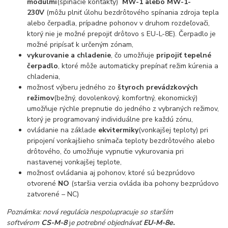
modulmi
(spínacie kontakty)
MW-1
alebo
MW-1-
230V
(môžu plniť úlohu bezdrôtového spínania zdroja tepla
alebo čerpadla, prípadne pohonov v druhom rozdeľovači,
ktorý nie je možné prepojiť drôtovo s EU-L-8E). Čerpadlo je
možné pripísať k určeným zónam,
vykurovanie a chladenie
, čo umožňuje
pripojiť tepelné
čerpadlo
, ktoré môže automaticky prepínať režim kúrenia a
chladenia,
možnosť výberu jedného zo
štyroch prevádzkových
režimov
(bežný, dovolenkový, komfortný, ekonomický)
umožňuje rýchle prepnutie do jedného z vybraných režimov,
ktorý je programovaný individuálne pre každú zónu,
ovládanie na základe
ekvitermiky
(vonkajšej teploty) pri
pripojení vonkajšieho snímača teploty bezdrôtového alebo
drôtového, čo umožňuje vypnutie vykurovania pri
nastavenej vonkajšej teplote,
možnosť ovládania aj pohonov, ktoré sú bezprúdovo
otvorené
NO
(staršia verzia ovláda iba pohony bezprúdovo
zatvorené – NC)
Poznámka: nová regulácia nespolupracuje so starším
softvérom
CS
-M-8
j
e potrebné objednávať
EU-M-8e.