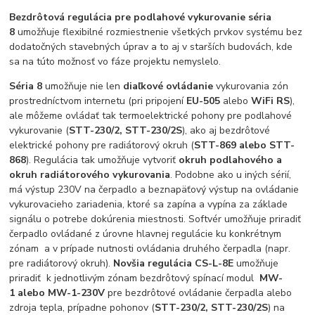
Bezdrôtová regulácia pre podlahové vykurovanie
séria
8
umožňuje flexibilné rozmiestnenie všetkých prvkov systému bez
dodatočných stavebných úprav a to aj v starších budovách, kde
sa na túto možnosť vo fáze projektu nemyslelo.
Séria 8
umožňuje nie len
diaľkové ovládanie
vykurovania zón
prostredníctvom internetu (pri pripojení
EU-505
alebo
WiFi RS
),
ale môžeme ovládať tak termoelektrické pohony pre podlahové
vykurovanie (
STT-230/2, STT-230/2S
), ako aj bezdrôtové
elektrické pohony pre radiátorový okruh (
STT-869 alebo
STT-
868
). Regulácia tak umožňuje vytvoriť
okruh podlahového a
okruh radiátorového vykurovania
. Podobne ako u iných sérií,
má výstup 230V na čerpadlo a beznapäťový výstup na ovládanie
vykurovacieho zariadenia, ktoré sa zapína a vypína za základe
signálu o potrebe dokúrenia miestnosti. Softvér umožňuje priradiť
čerpadlo ovládané z úrovne hlavnej regulácie ku konkrétnym
zónam a v prípade nutnosti ovládania druhého čerpadla (napr.
pre radiátorový okruh).
Novšia regulácia CS-L-8E
umožňuje
priradiť k jednotlivým zónam bezdrôtový spínací modul
MW-
1
alebo
MW-1-230V
pre bezdrôtové ovládanie čerpadla alebo
zdroja tepla, prípadne pohonov (
STT-230/2, STT-230/2S
) na