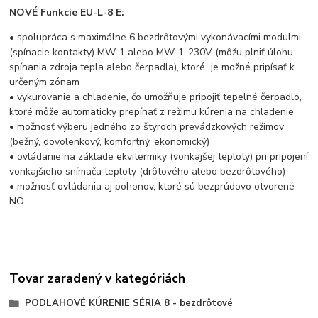
NOVÉ Funkcie EU-L-8 E:
• spolupráca s maximálne 6 bezdrôtovými vykonávacími modulmi
(spínacie kontakty) MW-1 alebo MW-1-230V (môžu plniť úlohu
spínania zdroja tepla alebo čerpadla), ktoré je možné pripísať k
určeným zónam
• vykurovanie a chladenie, čo umožňuje pripojiť tepelné čerpadlo,
ktoré môže automaticky prepínať z režimu kúrenia na chladenie
• možnosť výberu jedného zo štyroch prevádzkových režimov
(bežný, dovolenkový, komfortný, ekonomický)
• ovládanie na základe ekvitermiky (vonkajšej teploty) pri pripojení
vonkajšieho snímača teploty (drôtového alebo bezdrôtového)
• možnosť ovládania aj pohonov, ktoré sú bezprúdovo otvorené
NO
Tovar zaradený v kategóriách
PODLAHOVÉ KÚRENIE SÉRIA 8 - bezdrôtové