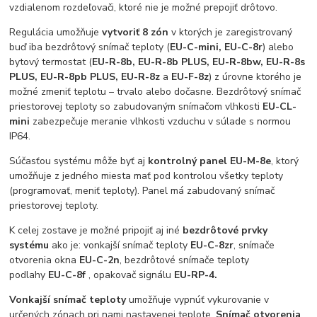
vzdialenom rozdeľovači, ktoré nie je možné prepojiť drôtovo.
Regulácia umožňuje
vytvoriť 8 zón
v ktorých je zaregistrovaný
buď iba bezdrôtový snímač teploty (
EU-C-mini, EU-C-8r
) alebo
bytový termostat (
EU-R-8b, EU-R-8b PLUS, EU-R-8bw, EU-R-8s
PLUS, EU-R-8pb PLUS, EU-R-8z
a
EU-F-8z
) z úrovne ktorého je
možné zmeniť teplotu – trvalo alebo dočasne. Bezdrôtový snímač
priestorovej teploty so zabudovaným snímačom vlhkosti
EU-CL-
mini
zabezpečuje meranie vlhkosti vzduchu v súlade s normou
IP64.
Súčasťou systému môže byť aj
kontrolný panel EU-M-8e
, ktorý
umožňuje z jedného miesta mať pod kontrolou všetky teploty
(programovať, meniť teploty). Panel má zabudovaný snímač
priestorovej teploty.
K celej zostave je možné pripojiť aj iné
bezdrôtové prvky
systému
ako je: vonkajší snímač teploty
EU-C-8zr
, snímače
otvorenia okna
EU-C-2n
, bezdrôtové snímače teploty
podlahy
EU-C-8f
, opakovač signálu
EU-RP-4
.
Vonkajší snímač teploty
umožňuje vypnúť vykurovanie v
určených zónach pri nami nastavenej teplote.
Snímač otvorenia