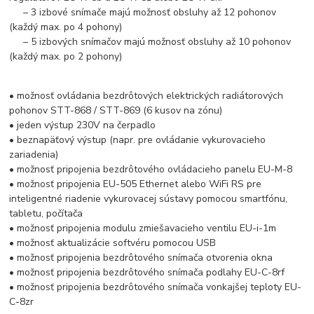
– 3 izbové snímače majú možnosť obsluhy až 12 pohonov
(každý max. po 4 pohony)
– 5 izbových snímačov majú možnosť obsluhy až 10 pohonov
(každý max. po 2 pohony)
• možnosť ovládania bezdrôtových elektrických radiátorových
pohonov STT-868 / STT-869 (6 kusov na zónu)
• jeden výstup 230V na čerpadlo
• beznapäťový výstup (napr. pre ovládanie vykurovacieho
zariadenia)
• možnosť pripojenia bezdrôtového ovládacieho panelu EU-M-8
• možnosť pripojenia EU-505 Ethernet alebo WiFi RS pre
inteligentné riadenie vykurovacej sústavy pomocou smartfónu,
tabletu, počítača
• možnosť pripojenia modulu zmiešavacieho ventilu EU-i-1m
• možnosť aktualizácie softvéru pomocou USB
• možnosť pripojenia bezdrôtového snímača otvorenia okna
• možnosť pripojenia bezdrôtového snímača podlahy EU-C-8rf
• možnosť pripojenia bezdrôtového snímača vonkajšej teploty EU-
C-8zr