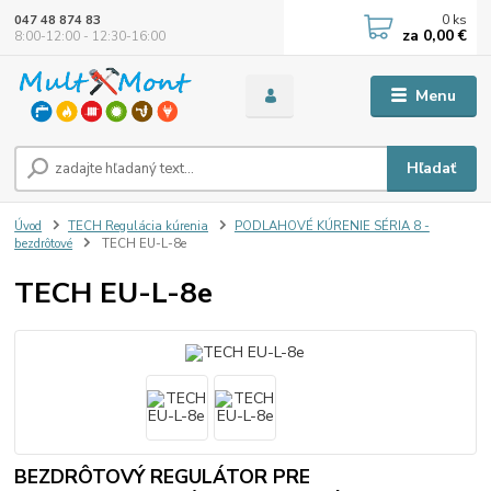
0
ks
047 48 874 83
za
0,00 €
8:00-12:00 - 12:30-16:00
Menu
Hľadať
Úvod
TECH Regulácia kúrenia
PODLAHOVÉ KÚRENIE SÉRIA 8 -
bezdrôtové
TECH EU-L-8e
TECH EU-L-8e
BEZDRÔTOVÝ REGULÁTOR PRE