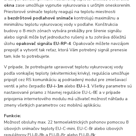
okna
zase umožňuje vypnutie vykurovania s určitým oneskorením.
Priestorové snímače teploty reagujú na teplotu miestnosti
a
bezdrôtové podlahové snímače
kontrolujú maximálnu a
minimálnu teplotu vykurovacej vody v podlahe. Konštrukcia
budovy o 8-mich zónach vytvára prekážky pre šírenie signálu
alebo signál môže byť jednoducho rušený a tu zohráva dôležitú
úlohu
opakovač signálu EU-RP-4
. Opakovače môžete navzájom
prepojiť a vytvoriť tak reťaz, ktorá Vám potrebný signál prenesie
tam, kde to potrebujete.
V prípade, že potrebujete upravovať teplotu vykurovacej vody
podľa vonkajšej teploty (ekvitermickej krivky), regulácia umožňuje
pripojiť cez RS komunikáciu aj podriadený modul pre zmiešavací
ventil a jeho čerpadlo
EU-i-1m
alebo
EU-i-1
. Všetky parametre sú
nastavované priamo z hlavnej regulácie EU-L-8E a v prípade
pripojenia internetového modulu má užívateľ možnosť náhľadu a
zmeny všetkých parametrov cez mobilnú aplikáciu.
Funkcie:
Možnosť obsluhy max. 22 termoelektrických pohonov pomocou 8
izbových snímačov teploty EU-C-mini, EU-C-8r alebo izbových
regulátorov EU-R-8b a EU-R-8z alebo EU-R-8k: