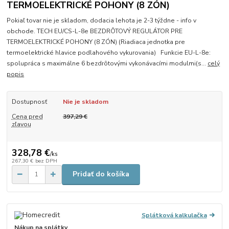
TERMOELEKTRICKÉ POHONY (8 ZÓN)
Pokiaľ tovar nie je skladom, dodacia lehota je 2-3 týždne - info v
obchode. TECH EU/CS-L-8e BEZDRÔTOVÝ REGULÁTOR PRE
TERMOELEKTRICKÉ POHONY (8 ZÓN) (Riadiaca jednotka pre
termoelektrické hlavice podlahového vykurovania) Funkcie EU-L-8e:
spolupráca s maximálne 6 bezdrôtovými vykonávacími modulmi(s...
celý
popis
Dostupnosť
Nie je skladom
Cena pred
397,29 €
zľavou
328,78 €
/
ks
267,30 €
bez DPH
Pridať do košíka
Splátková kalkulačka
Nákup na splátky