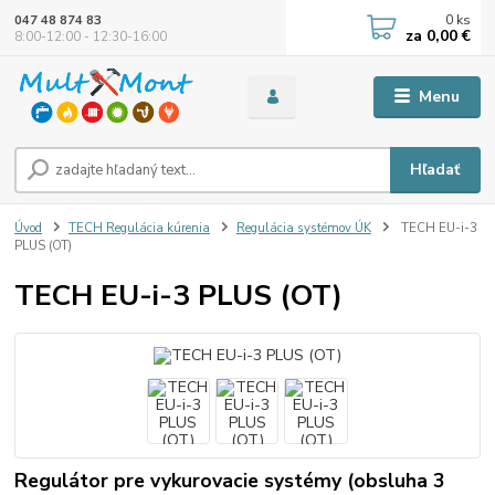
0
ks
047 48 874 83
za
0,00 €
8:00-12:00 - 12:30-16:00
Menu
Hľadať
Úvod
TECH Regulácia kúrenia
Regulácia systémov ÚK
TECH EU-i-3
PLUS (OT)
TECH EU-i-3 PLUS (OT)
Regulátor pre vykurovacie systémy (obsluha 3