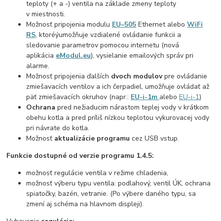
teploty (+ a -) ventila na základe zmeny teploty
v miestnosti.
Možnosť pripojenia modulu
EU–505
Ethernet alebo
WiFi
RS
, ktoréýumožňuje vzdialené ovládanie funkcii a
sledovanie parametrov pomocou internetu (nová
aplikácia
eModul.eu
), vysielanie emailových správ pri
alarme.
Možnosť pripojenia ďalších
dvoch modulov
pre ovládanie
zmiešavacích ventilov a ich čerpadiel, umožňuje ovládať až
päť zmiešavacích okruhov (napr.:
EU-i-1m
alebo
EU-i-1
)
Ochrana
pred nežiaducim nárastom teplej vody v krátkom
obehu kotla a pred príliš nízkou teplotou vykurovacej vody
pri návrate do kotla.
Možnosť
aktualizácie programu
cez USB vstup.
Funkcie dostupné od verzie programu 1.4.5:
možnosť regulácie ventila v režime chladenia,
možnosť výberu typu ventila: podlahový, ventil ÚK, ochrana
spiatočky, bazén, vetranie. (Po výbere daného typu, sa
zmení aj schéma na hlavnom displeji).