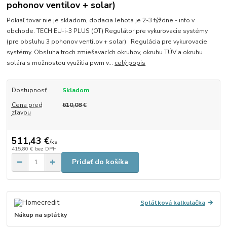
pohonov ventilov + solar)
Pokiaľ tovar nie je skladom, dodacia lehota je 2-3 týždne - info v
obchode. TECH EU-i-3 PLUS (OT) Regulátor pre vykurovacie systémy
(pre obsluhu 3 pohonov ventilov + solar) Regulácia pre vykurovacie
systémy. Obsluha troch zmiešavacích okruhov, okruhu TÚV a okruhu
solára s možnostou využitia pwm v...
celý popis
Dostupnosť
Skladom
Cena pred
610,08 €
zľavou
511,43 €
/
ks
415,80 €
bez DPH
Pridať do košíka
Splátková kalkulačka
Nákup na splátky