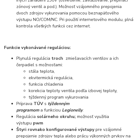
iných zariadení 230V (osvetlenie, zavlažovanie, prepínací
zónový ventil a pod.). Možnosť vzájomného prepojenia
dvoch zdrojov vykurovania pomocou beznapäťového
výstupu NO/COM/NC. Pri použití internetového modulu, plná
kontrola všetkých funkcii cez internet.
Funkcie vykonávané reguláciou:
Plynulá regulácia
troch
zmiešavacích ventilov a ich
čerpadiel s možnosťami:
stála teplota,
ekvitermická regulácia,
funkcia chladenia
korekcia teploty ventila podľa izbovej teploty,
týždenný program vykurovania
Príprava
TÚV
s
týždenným
programom
a funkciou
Legionelly
.
Regulácia
solárneho okruhu;
možnosť využitia
výstupu
pwm
Štyri rovnako konfigurované výstupy
pre vzájomné
prepojenie zdrojov tepla alebo prácu výkonných prvkov na