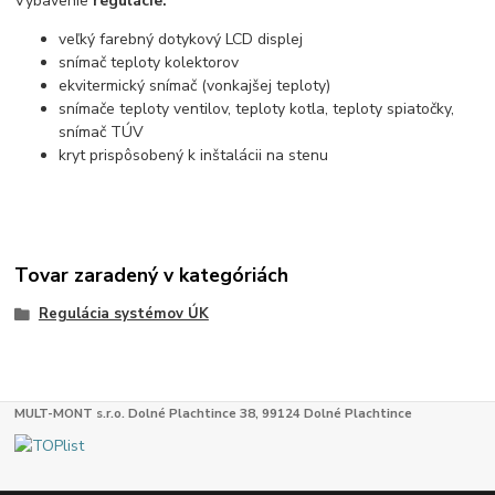
Vybavenie
regulácie:
veľký farebný dotykový LCD displej
snímač teploty kolektorov
ekvitermický snímač (vonkajšej teploty)
snímače teploty ventilov, teploty kotla, teploty spiatočky,
snímač TÚV
kryt prispôsobený k inštalácii na stenu
Tovar zaradený v kategóriách
Regulácia systémov ÚK
MULT-MONT s.r.o. Dolné Plachtince 38, 99124 Dolné Plachtince