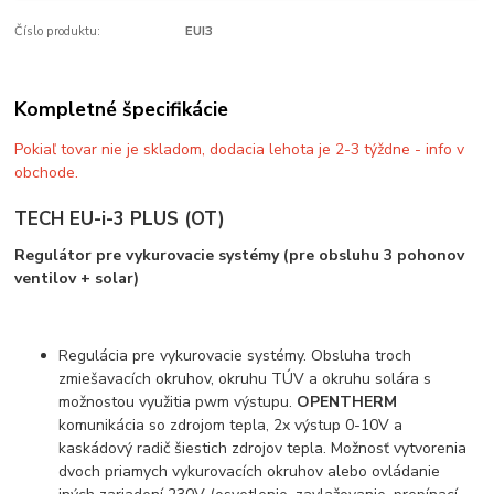
Číslo produktu:
EUI3
Kompletné špecifikácie
Pokiaľ tovar nie je skladom, dodacia lehota je 2-3 týždne - info v
obchode.
TECH EU-i-3 PLUS (OT)
Regulátor pre vykurovacie systémy (pre obsluhu 3 pohonov
ventilov + solar)
Regulácia pre vykurovacie systémy. Obsluha troch
zmiešavacích okruhov, okruhu TÚV a okruhu solára s
možnostou využitia pwm výstupu.
OPENTHERM
komunikácia so zdrojom tepla, 2x výstup 0-10V a
kaskádový radič šiestich zdrojov tepla. Možnosť vytvorenia
dvoch priamych vykurovacích okruhov alebo ovládanie