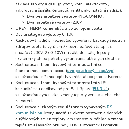
základe teploty a času (plynový kotol, elektrokotol,
vykurovacia špirála, čerpadlá, ventily, akumulačná nádrž…):
Dva beznapäťové výstupy
(NC/COM/NO).
Dva napäťové výstupy
(230V).
OPENTHERM komunikácia so zdrojom tepla
Dva analógové výstupy
0-10V
Kaskádový radič
s možnosťou vytvorenia
kaskády šiestich
zdrojov tepla
(s využitím 2x beznapäťový výstup, 2x
napäťový 230V, 2x 0-10V) na základe stálej teploty,
ekvitermiky alebo potreby vykurovania aktívnych okruhov.
Spolupráca s
tromi bytovými termostatmi
so
štandardnou komunikáciou (
dvojpolohový – zap/vyp
)
s možnosťou zníženia teploty ventila alebo jeho zatvorenia.
Spolupráca s
tromi bytovými termostatmi
s RS
komunikáciou dedikované pre EU-i-3plus (
EU-RI-1
)
s možnosťou dynamickej zmeny teploty ventila alebo jeho
zatvorenia.
Spolupráca s
izbovým regulátorom vybaveným
RS
komunikáciou
, ktorý umožňuje okrem nastavenia denných
a týždenných zmien teploty v miestnosti aj náhľad a zmenu
teplôt zmiešavacích okruhov, TÚV, automatickú korekciu