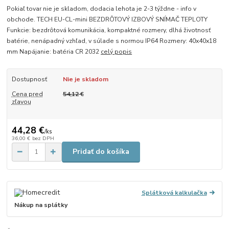
Pokiaľ tovar nie je skladom, dodacia lehota je 2-3 týždne - info v
obchode. TECH EU-CL-mini BEZDRÔTOVÝ IZBOVÝ SNÍMAČ TEPLOTY
Funkcie: bezdrôtová komunikácia, kompaktné rozmery, dlhá životnosť
batérie, nenápadný vzhľad, v súlade s normou IP64 Rozmery: 40x40x18
mm Napájanie: batéria CR 2032
celý popis
Dostupnosť
Nie je skladom
Cena pred
54,12 €
zľavou
44,28 €
/
ks
36,00 €
bez DPH
Pridať do košíka
Splátková kalkulačka
Nákup na splátky