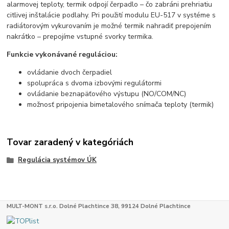
alarmovej teploty, termik odpojí čerpadlo – čo zabráni prehriatiu
citlivej inštalácie podlahy. Pri použití modulu EU-517 v systéme s
radiátorovým vykurovaním je možné termik nahradiť prepojením
nakrátko – prepojíme vstupné svorky termika.
Funkcie vykonávané reguláciou:
ovládanie dvoch čerpadiel
spolupráca s dvoma izbovými regulátormi
ovládanie beznapäťového výstupu (NO/COM/NC)
možnosť pripojenia bimetalového snímača teploty (termik)
Tovar zaradený v kategóriách
Regulácia systémov ÚK
MULT-MONT s.r.o. Dolné Plachtince 38, 99124 Dolné Plachtince