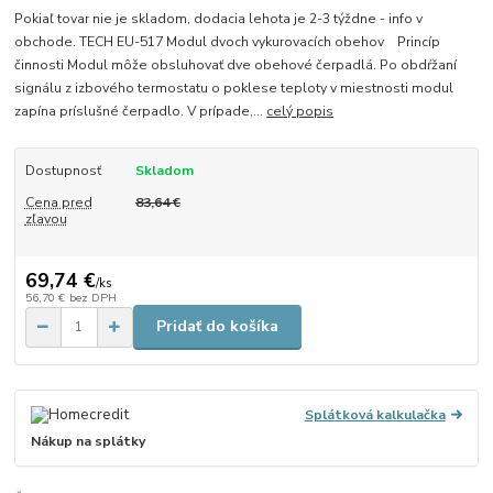
Pokiaľ tovar nie je skladom, dodacia lehota je 2-3 týždne - info v
obchode. TECH EU-517 Modul dvoch vykurovacích obehov Princíp
činnosti Modul môže obsluhovať dve obehové čerpadlá. Po obdŕžaní
signálu z izbového termostatu o poklese teploty v miestnosti modul
zapína príslušné čerpadlo. V prípade,...
celý popis
Dostupnosť
Skladom
Cena pred
83,64 €
zľavou
69,74 €
/
ks
56,70 €
bez DPH
Pridať do košíka
Splátková kalkulačka
Nákup na splátky