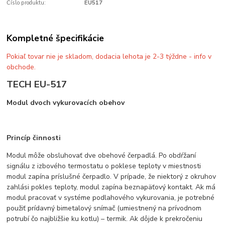
Číslo produktu:
EU517
Kompletné špecifikácie
Pokiaľ tovar nie je skladom, dodacia lehota je 2-3 týždne - info v
obchode.
TECH EU-517
Modul dvoch vykurovacích obehov
Princíp činnosti
Modul môže obsluhovať dve obehové čerpadlá. Po obdŕžaní
signálu z izbového termostatu o poklese teploty v miestnosti
modul zapína príslušné čerpadlo. V prípade, že niektorý z okruhov
zahlási pokles teploty, modul zapína beznapäťový kontakt. Ak má
modul pracovať v systéme podlahového vykurovania, je potrebné
použiť prídavný bimetalový snímač (umiestnený na prívodnom
potrubí čo najbližšie ku kotlu) – termik. Ak dôjde k prekročeniu