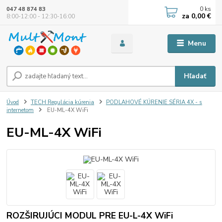
0
ks
047 48 874 83
za
0,00 €
8:00-12:00 - 12:30-16:00
Menu
Hľadať
Úvod
TECH Regulácia kúrenia
PODLAHOVÉ KÚRENIE SÉRIA 4X - s
internetom
EU-ML-4X WiFi
EU-ML-4X WiFi
ROZŠIRUJÚCI MODUL PRE EU-L-4X WiFi