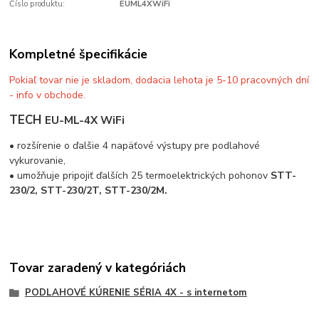
Číslo produktu:
EUML4XWiFi
Kompletné špecifikácie
Pokiaľ tovar nie je skladom, dodacia lehota je 5-10 pracovných dní
- info v obchode.
TECH
EU-ML-4X WiFi
• rozšírenie o ďalšie 4 napäťové výstupy pre podlahové
vykurovanie,
• umožňuje pripojiť ďalších 25 termoelektrických pohonov
STT-
230/2, STT-230/2T, STT-230/2M.
Tovar zaradený v kategóriách
PODLAHOVÉ KÚRENIE SÉRIA 4X - s internetom