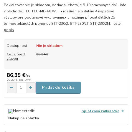
Pokiaľ tovar nie je skladom, dodacia lehota je 5-10 pracovných dní - info
v obchode. TECH EU-ML-4X WiFi • rozšírenie o ďalšie 4 napäťové
výstupy pre podlahové vykurovanie,• umožňuje pripojiť ďalších 25
termoelektrických pohonov STT-230/2, STT-230/2T, STT-230/2M.
celý
popis
Dostupnosť
Nie je skladom
Cena pred
95,94 €
zľavou
86,35 €
/
ks
70,20 €
bez DPH
Pridať do košíka
Splátková kalkulačka
Nákup na splátky