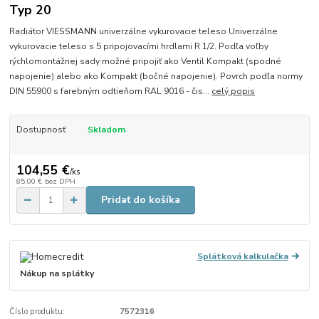
Typ 20
Radiátor VIESSMANN univerzálne vykurovacie teleso Univerzálne
vykurovacie teleso s 5 pripojovacími hrdlami R 1/2. Podľa voľby
rýchlomontážnej sady možné pripojiť ako Ventil Kompakt (spodné
napojenie) alebo ako Kompakt (bočné napojenie). Povrch podľa normy
DIN 55900 s farebným odtieňom RAL 9016 - čis...
celý popis
Dostupnosť
Skladom
104,55 €
/
ks
85,00 €
bez DPH
Pridať do košíka
Splátková kalkulačka
Nákup na splátky
Číslo produktu:
7572316