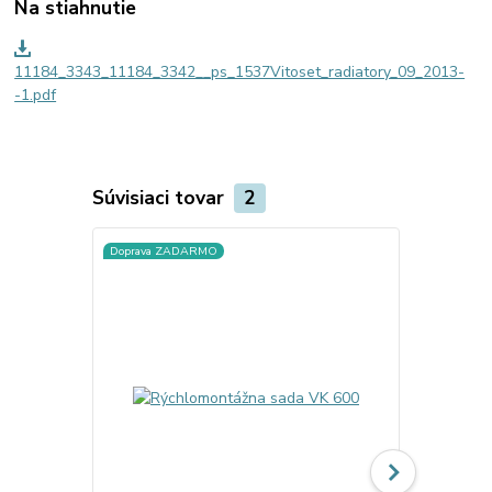
Na stiahnutie
11184_3343_11184_3342__ps_1537Vitoset_radiatory_09_2013-
-1.pdf
Súvisiaci tovar
2
Doprava ZADARMO
Doprava ZA