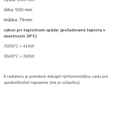
šírka: 500 mm
hrúbka: 76mm
výkon pri teplotnom spáde: (požadovaná teplota v
miestnosti 20°C)
70/55°C = 414W
55/45°C = 263W
K radiátoru je potrebné dokúpiť rýchlomontážnu sadu pre
spodné/bočné napojenie (nie je súčasťou).