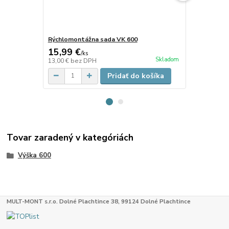
Rýchlomontážna sada VK 600
Rýchlomontá
15,99 €
12,30 €
/
ks
/
k
Skladom
13,00 €
bez DPH
10,00 €
bez 
Pridať do košíka
Tovar zaradený v kategóriách
Výška 600
MULT-MONT s.r.o. Dolné Plachtince 38, 99124 Dolné Plachtince