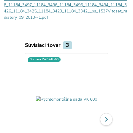
8_11184_3497_11184_3496_11184_3495_11184_3494_11184_3
426_11184_3425_11184_3423_11184_3342__ps_1537Vitoset_ra
diatory_09_2013--1.pdf
Súvisiaci tovar
3
Doprava ZADARMO
Doprava ZA