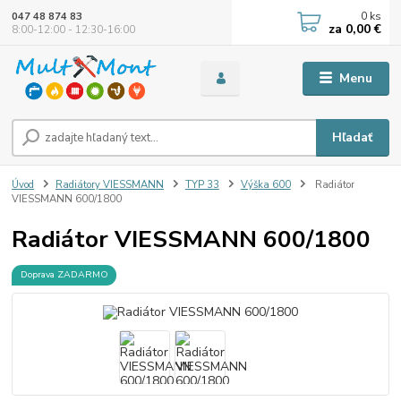
0
ks
047 48 874 83
za
0,00 €
8:00-12:00 - 12:30-16:00
Menu
Hľadať
Úvod
Radiátory VIESSMANN
TYP 33
Výška 600
Radiátor
VIESSMANN 600/1800
Radiátor VIESSMANN 600/1800
Doprava ZADARMO