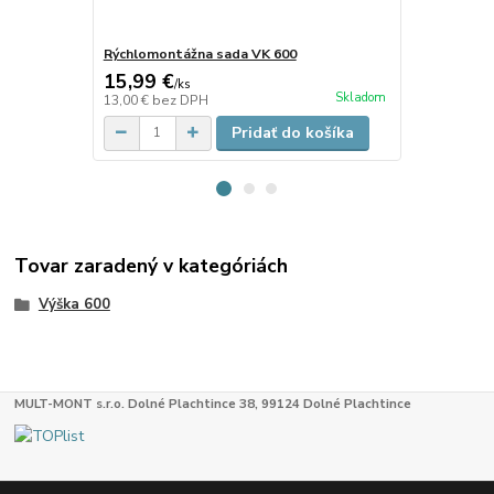
Rýchlomontážna sada VK 600
Rýchlomontá
15,99 €
12,30 €
/
ks
/
k
Skladom
13,00 €
bez DPH
10,00 €
bez 
Pridať do košíka
Tovar zaradený v kategóriách
Výška 600
MULT-MONT s.r.o. Dolné Plachtince 38, 99124 Dolné Plachtince