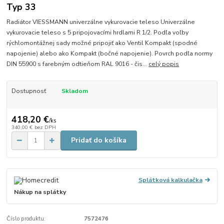
Typ 33
Radiátor VIESSMANN univerzálne vykurovacie teleso Univerzálne
vykurovacie teleso s 5 pripojovacími hrdlami R 1/2. Podľa voľby
rýchlomontážnej sady možné pripojiť ako Ventil Kompakt (spodné
napojenie) alebo ako Kompakt (bočné napojenie). Povrch podľa normy
DIN 55900 s farebným odtieňom RAL 9016 - čis...
celý popis
Dostupnosť
Skladom
418,20 €
/
ks
340,00 €
bez DPH
Pridať do košíka
Splátková kalkulačka
Nákup na splátky
Číslo produktu:
7572476