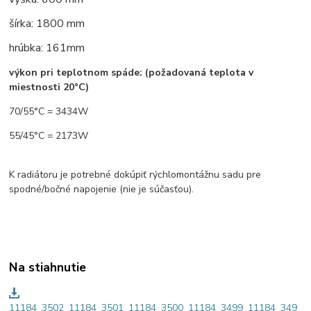
šírka: 1800 mm
hrúbka: 161mm
výkon pri teplotnom spáde: (požadovaná teplota v
miestnosti 20°C)
70/55°C = 3434W
55/45°C = 2173W
K radiátoru je potrebné dokúpiť rýchlomontážnu sadu pre
spodné/bočné napojenie (nie je súčasťou).
Na stiahnutie
11184_3502_11184_3501_11184_3500_11184_3499_11184_349