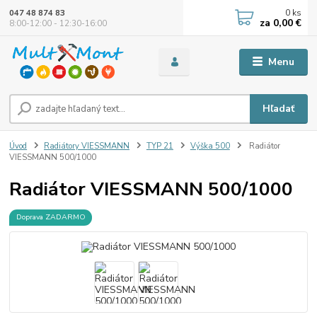
0
ks
047 48 874 83
za
0,00 €
8:00-12:00 - 12:30-16:00
Menu
Hľadať
Úvod
Radiátory VIESSMANN
TYP 21
Výška 500
Radiátor
VIESSMANN 500/1000
Radiátor VIESSMANN 500/1000
Doprava ZADARMO