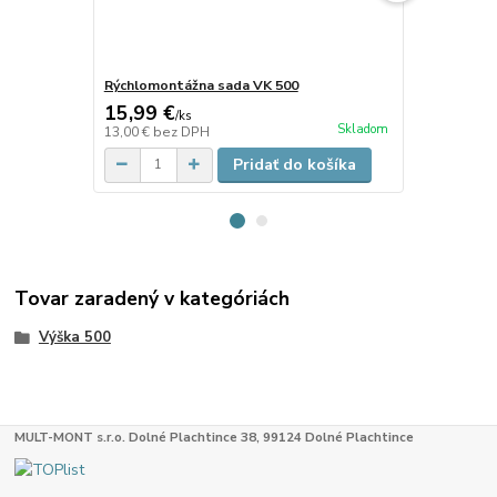
Rýchlomontážna sada VK 500
Rýchlomontá
15,99 €
12,30 €
/
ks
/
k
Skladom
13,00 €
bez DPH
10,00 €
bez 
Pridať do košíka
Tovar zaradený v kategóriách
Výška 500
MULT-MONT s.r.o. Dolné Plachtince 38, 99124 Dolné Plachtince