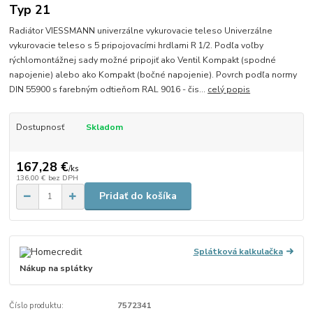
Typ 21
Radiátor VIESSMANN univerzálne vykurovacie teleso Univerzálne
vykurovacie teleso s 5 pripojovacími hrdlami R 1/2. Podľa voľby
rýchlomontážnej sady možné pripojiť ako Ventil Kompakt (spodné
napojenie) alebo ako Kompakt (bočné napojenie). Povrch podľa normy
DIN 55900 s farebným odtieňom RAL 9016 - čis...
celý popis
Dostupnosť
Skladom
167,28 €
/
ks
136,00 €
bez DPH
Pridať do košíka
Splátková kalkulačka
Nákup na splátky
Číslo produktu:
7572341