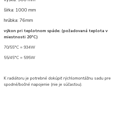
šírka: 1000 mm
hrúbka: 76mm
výkon pri teplotnom spáde: (požadovaná teplota v
miestnosti 20°C)
70/55°C = 934W
55/45°C = 595W
K radiátoru je potrebné dokúpiť rýchlomontážnu sadu pre
spodné/bočné napojenie (nie je súčasťou).