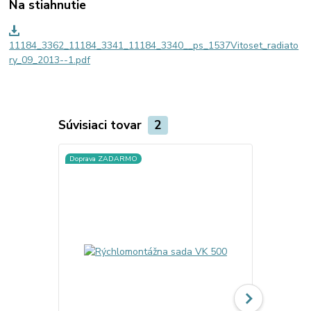
Na stiahnutie
11184_3362_11184_3341_11184_3340__ps_1537Vitoset_radiato
ry_09_2013--1.pdf
Súvisiaci tovar
2
Doprava ZADARMO
Doprava ZA