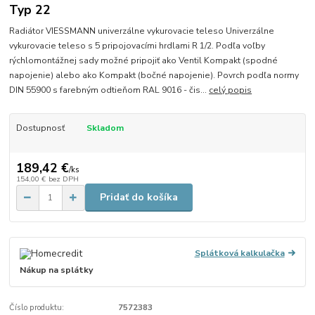
Typ 22
Radiátor VIESSMANN univerzálne vykurovacie teleso Univerzálne
vykurovacie teleso s 5 pripojovacími hrdlami R 1/2. Podľa voľby
rýchlomontážnej sady možné pripojiť ako Ventil Kompakt (spodné
napojenie) alebo ako Kompakt (bočné napojenie). Povrch podľa normy
DIN 55900 s farebným odtieňom RAL 9016 - čis...
celý popis
Dostupnosť
Skladom
189,42 €
/
ks
154,00 €
bez DPH
Pridať do košíka
Splátková kalkulačka
Nákup na splátky
Číslo produktu:
7572383