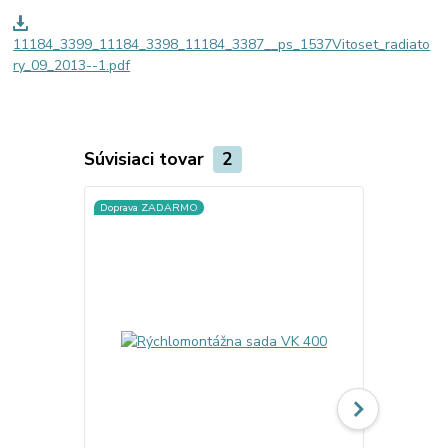
11184_3399_11184_3398_11184_3387__ps_1537Vitoset_radiato
ry_09_2013--1.pdf
Súvisiaci tovar
2
Doprava ZADARMO
Doprava ZA