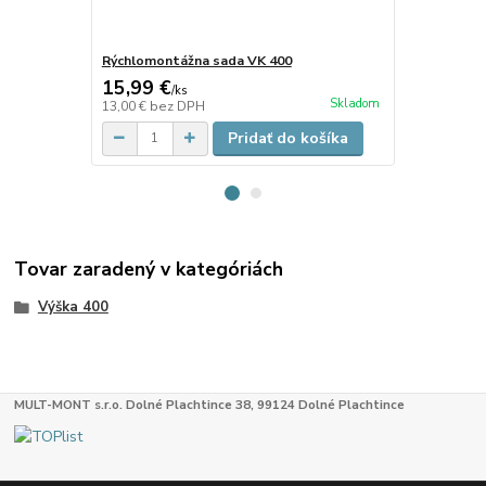
Rýchlomontážna sada VK 400
Rýchlomontá
15,99 €
12,30 €
/
ks
/
k
Skladom
13,00 €
bez DPH
10,00 €
bez 
Pridať do košíka
Tovar zaradený v kategóriách
Výška 400
MULT-MONT s.r.o. Dolné Plachtince 38, 99124 Dolné Plachtince