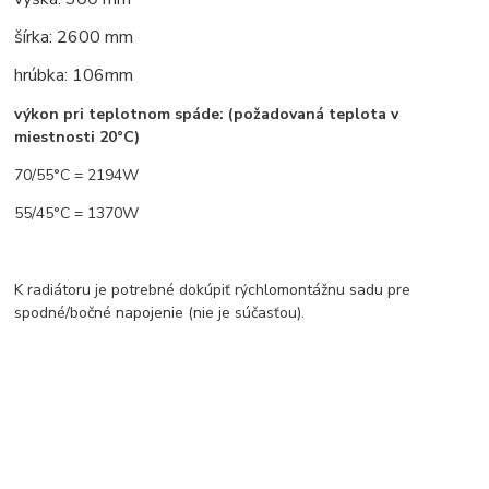
šírka: 2600 mm
hrúbka: 106mm
výkon pri teplotnom spáde: (požadovaná teplota v
miestnosti 20°C)
70/55°C = 2194W
55/45°C = 1370W
K radiátoru je potrebné dokúpiť rýchlomontážnu sadu pre
spodné/bočné napojenie (nie je súčasťou).