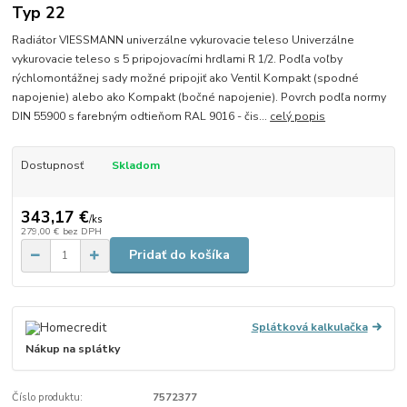
Typ 22
Radiátor VIESSMANN univerzálne vykurovacie teleso Univerzálne
vykurovacie teleso s 5 pripojovacími hrdlami R 1/2. Podľa voľby
rýchlomontážnej sady možné pripojiť ako Ventil Kompakt (spodné
napojenie) alebo ako Kompakt (bočné napojenie). Povrch podľa normy
DIN 55900 s farebným odtieňom RAL 9016 - čis...
celý popis
Dostupnosť
Skladom
343,17 €
/
ks
279,00 €
bez DPH
Pridať do košíka
Splátková kalkulačka
Nákup na splátky
Číslo produktu:
7572377