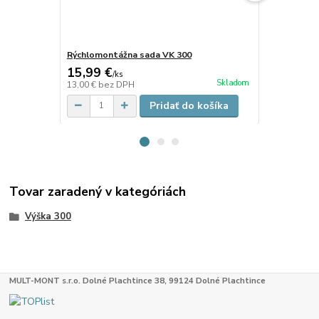
Rýchlomontážna sada VK 300
Rýchlomontá
15,99 €
12,30 €
/
ks
/
k
Skladom
13,00 €
bez DPH
10,00 €
bez 
Pridať do košíka
Tovar zaradený v kategóriách
Výška 300
MULT-MONT s.r.o. Dolné Plachtince 38, 99124 Dolné Plachtince