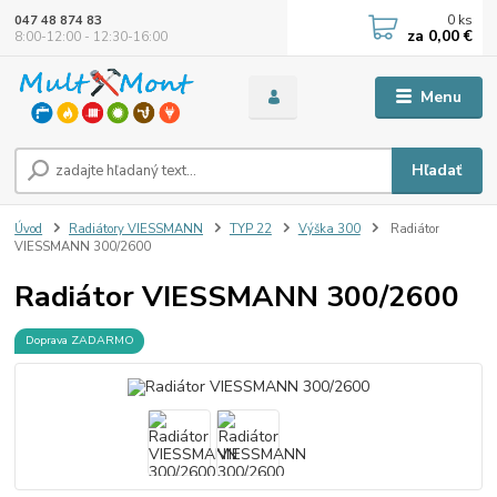
0
ks
047 48 874 83
za
0,00 €
8:00-12:00 - 12:30-16:00
Menu
Hľadať
Úvod
Radiátory VIESSMANN
TYP 22
Výška 300
Radiátor
VIESSMANN 300/2600
Radiátor VIESSMANN 300/2600
Doprava ZADARMO