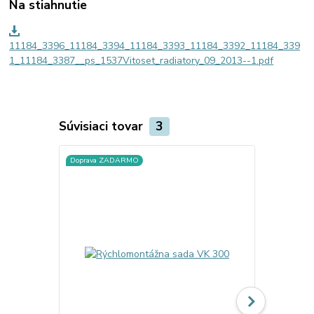
Na stiahnutie
11184_3396_11184_3394_11184_3393_11184_3392_11184_339
1_11184_3387__ps_1537Vitoset_radiatory_09_2013--1.pdf
Súvisiaci tovar
3
Doprava ZADARMO
Doprava ZA