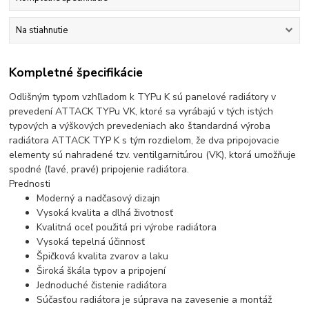
Na stiahnutie
Kompletné špecifikácie
Odlišným typom vzhľladom k TYPu K sú panelové radiátory v
prevedení ATTACK TYPu VK, ktoré sa vyrábajú v tých istých
typových a výškových prevedeniach ako štandardná výroba
radiátora ATTACK TYP K s tým rozdielom, že dva pripojovacie
elementy sú nahradené tzv. ventilgarnitúrou (VK), ktorá umožňuje
spodné (ľavé, pravé) pripojenie radiátora.
Prednosti
Moderný a nadčasový dizajn
Vysoká kvalita a dlhá životnosť
Kvalitná oceľ použitá pri výrobe radiátora
Vysoká tepelná účinnosť
Špičková kvalita zvarov a laku
Široká škála typov a pripojení
Jednoduché čistenie radiátora
Súčasťou radiátora je súprava na zavesenie a montáž