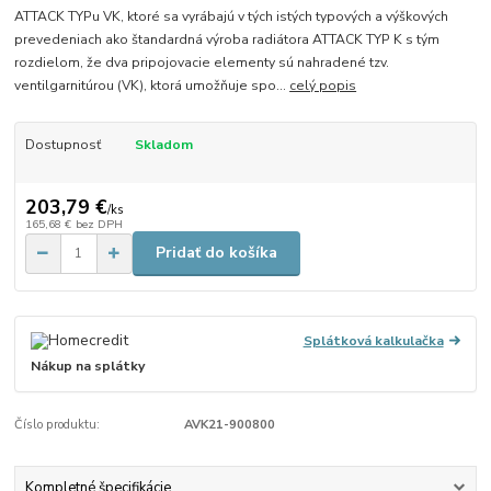
ATTACK TYPu VK, ktoré sa vyrábajú v tých istých typových a výškových
prevedeniach ako štandardná výroba radiátora ATTACK TYP K s tým
rozdielom, že dva pripojovacie elementy sú nahradené tzv.
ventilgarnitúrou (VK), ktorá umožňuje spo...
celý popis
Dostupnosť
Skladom
203,79 €
/
ks
165,68 €
bez DPH
Pridať do košíka
Splátková kalkulačka
Nákup na splátky
Číslo produktu:
AVK21-900800
Kompletné špecifikácie