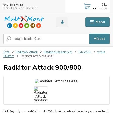
0
ks
047 48 874 83
za
0,00 €
8:00-12:00 - 12:30-16:00
Menu
Hľadať
Úvod
Radiátory Attack
Spodné pripojenie (VK)
Typ VK21
Výška
900mm
Radiátor Attack 900/800
Radiátor Attack 900/800
Odlišným typom vzhľladom k TYPu K sú panelové radiátory v prevedení