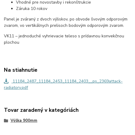
Vhodné pre novostavby i rekonštrukcie
Záruka 10 rokov
Panel je zváraný z dvoch výliskov, po obvode švovým odporovým
zvarom, vo vertikálnych prelisoch bodovým odporovým zvarom.
VK11 – jednoduché vyhrievacie teleso s prídavnou konvekčnou
plochou
Na stiahnutie
11184_2487_11184_2453_11184_2403__ps_2369attack-
radiatory.pdf
Tovar zaradený v kategóriách
Výška 900mm