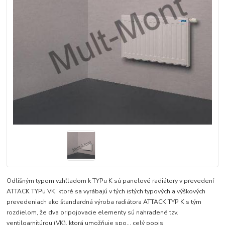
Odlišným typom vzhľladom k TYPu K sú panelové radiátory v prevedení
ATTACK TYPu VK, ktoré sa vyrábajú v tých istých typových a výškových
prevedeniach ako štandardná výroba radiátora ATTACK TYP K s tým
rozdielom, že dva pripojovacie elementy sú nahradené tzv.
ventilgarnitúrou (VK), ktorá umožňuje spo...
celý popis