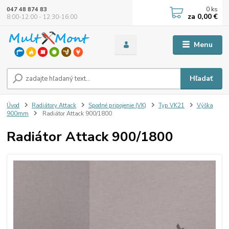
0
ks
047 48 874 83
za
0,00 €
8:00-12:00 - 12:30-16:00
Menu
Hľadať
Úvod
Radiátory Attack
Spodné pripojenie (VK)
Typ VK21
Výška
900mm
Radiátor Attack 900/1800
Radiátor Attack 900/1800