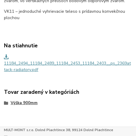
zvarom, vo vertikálnych prelisoch bodovým odporovým zvarom.
VK11 – jednoduché vyhrievacie teleso s prídavnou konvekčnou
plochou
Na stiahnutie
11184_2494_11184_2489_11184_2453_11184_2403__ps_2369at
tack-radiatory.pdf
Tovar zaradený v kategóriách
Výška 900mm
MULT-MONT s.r.o. Dolné Plachtince 38, 99124 Dolné Plachtince