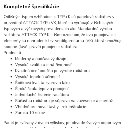
Kompletné špecifikácie
Odlišným typom vzhľladom k TYPu K sú panelové radiátory v
prevedení ATTACK TYPu VK, ktoré sa vyrábajú v tých istých
typových a výškových prevedeniach ako štandardná výroba
radiátora ATTACK TYP K s tým rozdielom, že dva pripojovacie
elementy sú nahradené tzv. ventilgarnitúrou (VK), ktorá umožňuje
spodné (ľavé, pravé) pripojenie radiátora.
Prednosti
Moderný a nadčasový dizajn
Vysoká kvalita a dlhá životnosť
Kvalitná oceľ použitá pri výrobe radiátora
Vysoká tepelná účinnosť
Špičková kvalita zvarov a laku
Široká škála typov a pripojení
Jednoduché čistenie radiátora
Súčasťou radiátora je súprava na zavesenie a montáž
Vhodné pre novostavby i rekonštrukcie
Záruka 10 rokov
Panel je zváraný z dvoch výliskov, po obvode švovým odporovým